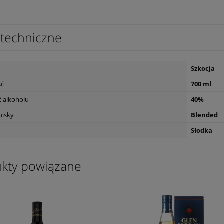
techniczne
Szkocja
ść
700 ml
 alkoholu
40%
hisky
Blended
Słodka
kty powiązane
o Passo del Sud
Wino Tagaro Apulia Gravity Primitiv
/primitivo 0,75l
0,75