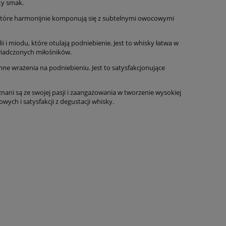
ty smak.
, które harmonijnie komponują się z subtelnymi owocowymi
i i miodu, które otulają podniebienie. Jest to whisky łatwa w
oświadczonych miłośników.
emne wrażenia na podniebieniu. Jest to satysfakcjonujące
ni są ze swojej pasji i zaangażowania w tworzenie wysokiej
ych i satysfakcji z degustacji whisky.