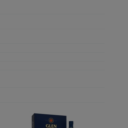
o
Wino Bonfils L'Esparrou Sauvignon
Degustacja Champ
Blanc 0,75L