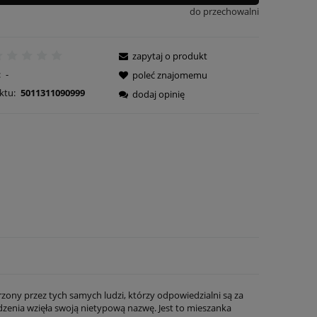
do przechowalni
zapytaj o produkt
:
-
poleć znajomemu
ktu:
5011311090999
dodaj opinię
rzony przez tych samych ludzi, którzy odpowiedzialni są za
rdzenia wzięła swoją nietypową nazwę. Jest to mieszanka