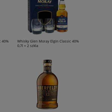
49,90 zł
120,00 zł
om o
ości
c 40%
Whisky Glen Moray Elgin Classic 40%
0,7l + 2 szkla