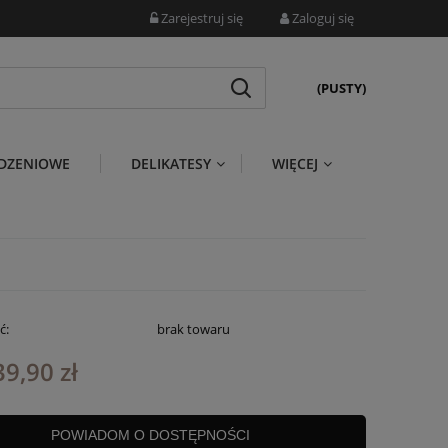
Zarejestruj się
Zaloguj się
(PUSTY)
DZENIOWE
DELIKATESY
WIĘCEJ
ć:
brak towaru
39,90 zł
POWIADOM O DOSTĘPNOŚCI