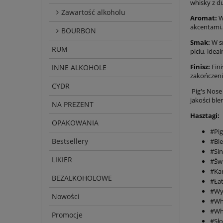
whisky z du
Zawartość alkoholu
Aromat:
W
akcentami.
BOURBON
Smak:
W sm
RUM
piciu, idea
Finisz:
Fini
INNE ALKOHOLE
zakończenie
CYDR
Pig's Nose
jakości bl
NA PREZENT
Hasztagi:
OPAKOWANIA
#Pi
Bestsellery
#Bl
#Sin
LIKIER
#Św
#Kar
BEZALKOHOLOWE
#Ła
#Wy
Nowości
#Wh
#Wh
Promocje
#Sło