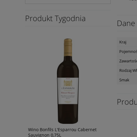
Produkt Tygodnia
Dane 
Kraj
Pojemno
Zawartość
Rodzaj W
Smak
Produ
ardonnay
Wino Bonfils L'Esparrou Cabernet
Wino Tagar
Sauvignon 0,75L
Negroamaro