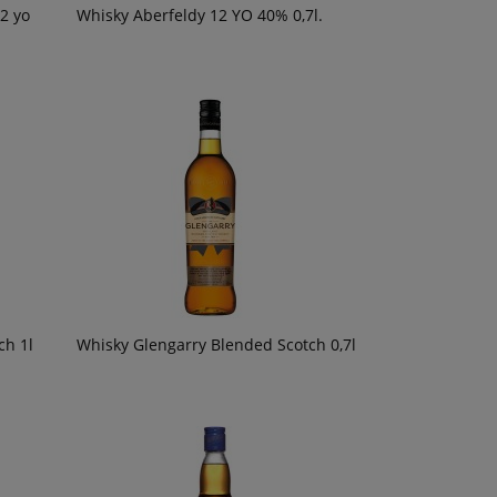
2 yo
Whisky Aberfeldy 12 YO 40% 0,7l.
ch 1l
Whisky Glengarry Blended Scotch 0,7l