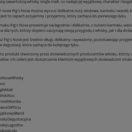
żą zawartością whisky single malt, co nadaje jej wyjątkowy charakter i boga
 nosie Pig's Nose można wyczuć delikatne nuty słodowe, karmelu i wanilii
 Jest to zapach przyjemny i przyjemny, który zachęca do pierwszego łyku.
aku Pig's Nose prezentuje się łagodnie i delikatnie, z nutami karmelu, wanili
lna dla tych, którzy dopiero zaczynają swoją przygodę z whisky, jak i dla d
sz Pig's Nose jest średnio-długi, delikatny i wyważony, pozostawiając przyj
 degustacji, które zachęca do kolejnego łyku.
 to produkt stworzony przez doświadczonych producentów whisky, którzy zna
endów. Ich celem jest dostarczenie klientom wyjątkowych doświadczeń smakow
gsNoseWhisky
end
gleMalt
ińskiNos
melIWanilia
twośćWPiciu
jątkowyBlend
iskyDegustacyjna
iskyLagodna
dkieNutki