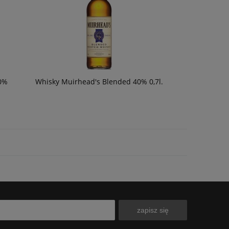
40%
Whisky Muirhead's Blended 40% 0,7l.
zapisz się