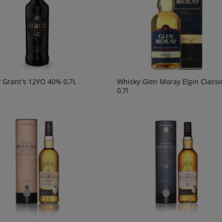
246,90 zł
powiadom o
powiad
dostępności
dostępn
 Grant's 12YO 40% 0,7L
Whisky Glen Moray Elgin Classi
0,7l