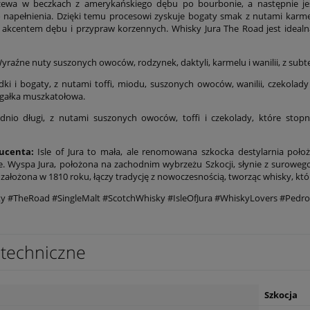
zewa w beczkach z amerykańskiego dębu po bourbonie, a następnie je
 napełnienia. Dzięki temu procesowi zyskuje bogaty smak z nutami karmelu, 
akcentem dębu i przypraw korzennych. Whisky Jura The Road jest idealna 
yraźne nuty suszonych owoców, rodzynek, daktyli, karmelu i wanilii, z sub
ki i bogaty, z nutami toffi, miodu, suszonych owoców, wanilii, czekolad
gałka muszkatołowa.
dnio długi, z nutami suszonych owoców, toffi i czekolady, które st
ucenta:
Isle of Jura to mała, ale renomowana szkocka destylarnia poło
e. Wyspa Jura, położona na zachodnim wybrzeżu Szkocji, słynie z surowego 
a, założona w 1810 roku, łączy tradycję z nowoczesnością, tworząc whisky, kt
y #TheRoad #SingleMalt #ScotchWhisky #IsleOfJura #WhiskyLovers #Pedr
techniczne
Szkocja