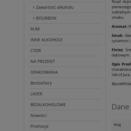
Road dojr
pierwszego
Zawartość alkoholu
subtelnym 
smaku.
BOURBON
Aromat:
W
RUM
Smak:
Gład
INNE ALKOHOLE
cynamon i 
Finisz:
Śre
CYDR
dębowym.
NA PREZENT
Opis Prod
charakterz
OPAKOWANIA
Isle of Jur
Bestsellery
#JuraWhisk
LIKIER
Dane 
BEZALKOHOLOWE
Nowości
Kraj
Promocje