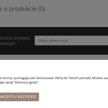
e o produkcie (0)
żeli chcesz otrzymywać
promocjach.
POMOC
MOJE KONTO
PŁATNOŚCI I
DOSTAWA
nie strony i pomagają nam dostosować ofertę do Twoich potrzeb. Możesz zaa
egulaminy
Twoje zamówienia
jąc opcję "Dostosuj zgody".
Formy płatności
wroty i reklamacje
Ustawienia konta
Czas i koszty dosta
Przechowalnia
AKCEPTUJ WSZYSTKIE
Czas realizacji
zamówienia