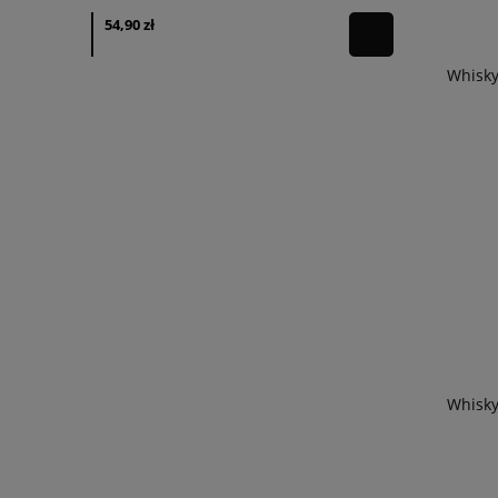
54,90 zł
39,90 zł
powiadom o
dostępności
Whisky
Whisky