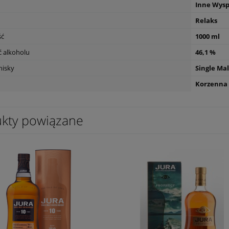
Inne Wys
Relaks
ść
1000 ml
 alkoholu
46,1 %
hisky
Single Mal
Korzenna
kty powiązane
ter Blanco 0,75l
Wino Oh Sister Tinto 0,75l