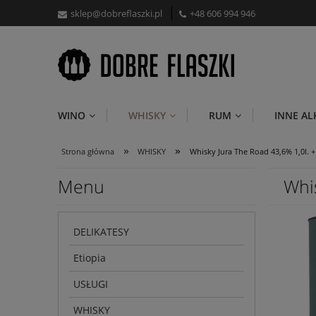
sklep@dobreflaszki.pl
+48 606 994 946
WINO
WHISKY
RUM
INNE A
»
»
Strona główna
WHISKY
Whisky Jura The Road 43,6% 1,0l. +
Menu
Whis
DELIKATESY
Etiopia
USŁUGI
WHISKY