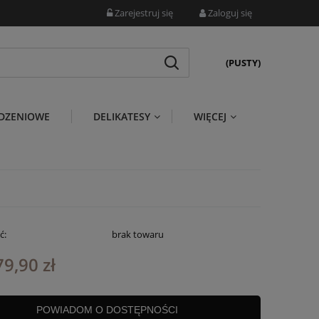
Zarejestruj się
Zaloguj się
(PUSTY)
DZENIOWE
DELIKATESY
WIĘCEJ
ć:
brak towaru
79,90 zł
POWIADOM O DOSTĘPNOŚCI