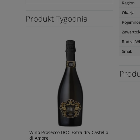
Region
Okazja
Produkt Tygodnia
Pojemno
Zawartość
Rodzaj W
Smak
Produ
Primitivo
Wino Prosecco DOC Extra dry Castello
Wino Oh Sis
di Amore