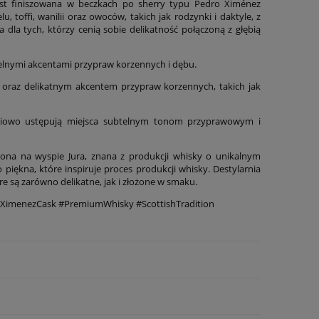
st finiszowana w beczkach po sherry typu Pedro Ximénez
toffi, wanilii oraz owoców, takich jak rodzynki i daktyle, z
dla tych, którzy cenią sobie delikatność połączoną z głębią
telnymi akcentami przypraw korzennych i dębu.
y oraz delikatnym akcentem przypraw korzennych, takich jak
opniowo ustępują miejsca subtelnym tonom przyprawowym i
żona na wyspie Jura, znana z produkcji whisky o unikalnym
piękna, które inspiruje proces produkcji whisky. Destylarnia
óre są zarówno delikatne, jak i złożone w smaku.
oXimenezCask #PremiumWhisky #ScottishTradition