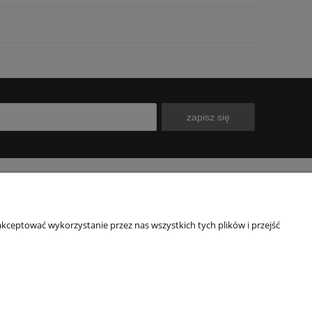
zapisz się
INFORMACJE
O NAS
kceptować wykorzystanie przez nas wszystkich tych plików i przejść
Polityka prywatności
Kontakt
Blog
Nasz sklep
wy
O firmie