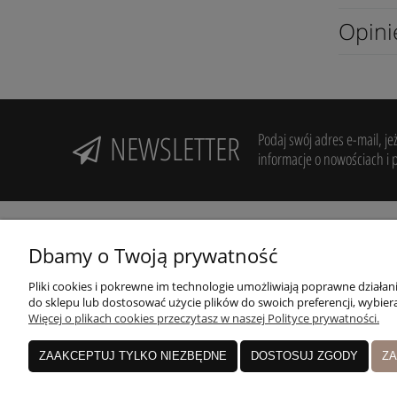
Opini
NEWSLETTER
Podaj swój adres e-mail, je
informacje o nowościach i 
Dbamy o Twoją prywatność
Pliki cookies i pokrewne im technologie umożliwiają poprawne działa
Potrzebujesz pomocy? Zadzwoń!
R
do sklepu lub dostosować użycie plików do swoich preferencji, wybiera
+48 606 994 946
Więcej o plikach cookies przeczytasz w naszej Polityce prywatności.
Z
Nasz sklep:
ZAAKCEPTUJ TYLKO NIEZBĘDNE
DOSTOSUJ ZGODY
ZA
Pruszków, Nowa Stacja, ul. Sienkiewicza 19