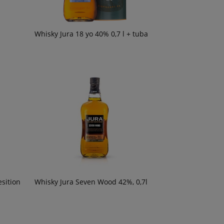
59,90 zł
49,90 zł
om o
powiadom o
ości
dostępności
Whisky Jura 18 yo 40% 0,7 l + tuba
esition
Whisky Jura Seven Wood 42%, 0,7l