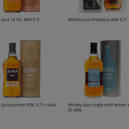
49,90 zł
powiad
dostępn
 Jura 10 YO, 40% 0,7l
Whisky Jura Prophecy 46% 0,7l
 Jura Journey 40%, 0,7l + tuba
Whiaky Jura single malt winter 
07 40%