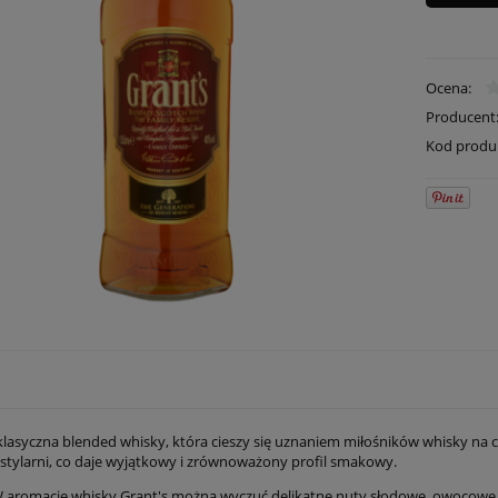
Ocena:
Producent
Kod produ
 klasyczna blended whisky, która cieszy się uznaniem miłośników whisky na 
stylarni, co daje wyjątkowy i zrównoważony profil smakowy.
 aromacie whisky Grant's można wyczuć delikatne nuty słodowe, owocowe i