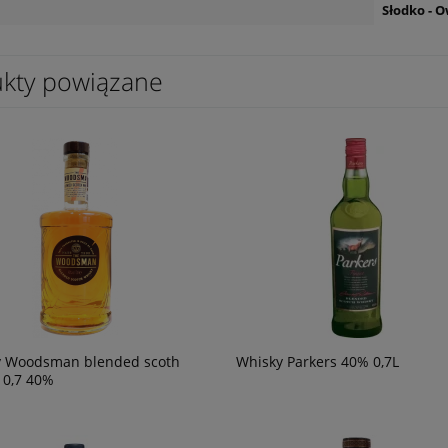
Słodko - 
kty powiązane
y Woodsman blended scoth
Whisky Parkers 40% 0,7L
 0,7 40%
etreat Sauvignon blanc
Wino Prosecco DOC Extra dry Castel
h 0,75
di Amore