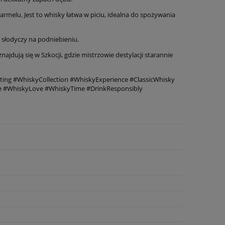
armelu. Jest to whisky łatwa w piciu, idealna do spożywania
y słodyczy na podniebieniu.
ajdują się w Szkocji, gdzie mistrzowie destylacji starannie
ng #WhiskyCollection #WhiskyExperience #ClassicWhisky
fe #WhiskyLove #WhiskyTime #DrinkResponsibly