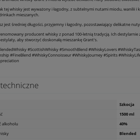
 tej whisky jest wyważony i łagodny, z subtelnymi nutami miodu, wanilii i k
 drinkach mieszanych.
sz jest średniej długości, przyjemny i łagodny, pozostawiający delikatne nut
renomowany producent whisky z ponad 100-letnią tradycją. Ich destylarnie zn
destylaty, aby stworzyć doskonałą mieszankę Grant's.
lendedWhisky #ScottishWhisky #SmoothBlend #WhiskyLovers #WhiskyTasti
ship #FineBlend #WhiskyConnoisseur #WhiskyJourney #Spirits #WhiskyLi
preciation
techniczne
Szkocja
ść
1500 ml
 alkoholu
40%
hisky
Blended