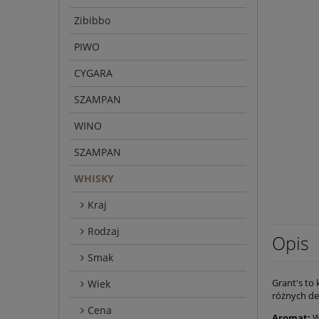
Zibibbo
PIWO
CYGARA
SZAMPAN
WINO
SZAMPAN
WHISKY
Kraj
Rodzaj
Opis
Smak
Grant's to
Wiek
różnych de
Cena
Aromat:
W