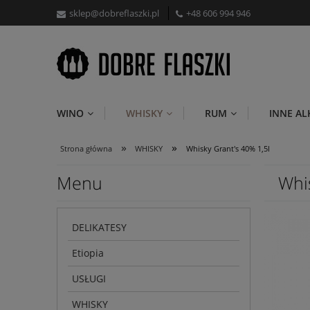
sklep@dobreflaszki.pl
+48 606 994 946
WINO
WHISKY
RUM
INNE A
»
»
Strona główna
WHISKY
Whisky Grant's 40% 1,5l
Menu
Whi
DELIKATESY
Etiopia
USŁUGI
WHISKY