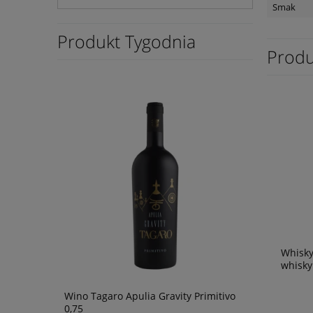
Smak
Produkt Tygodnia
Produ
Whisk
whisky
Wino Tagaro Apulia Gravity Primitivo
Wino The R
0,75
Marlboroug