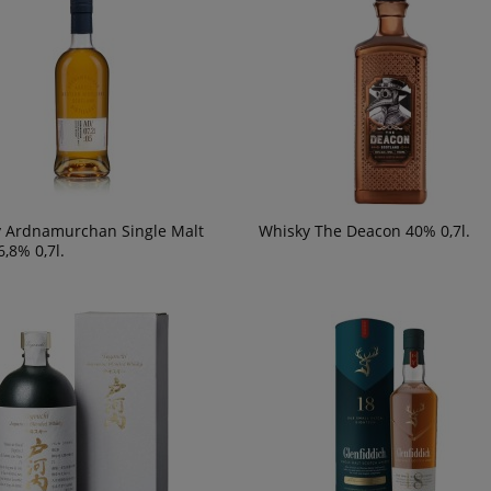
54,90 zł
powiadom o
dostępności
 Ardnamurchan Single Malt
Whisky The Deacon 40% 0,7l.
,8% 0,7l.