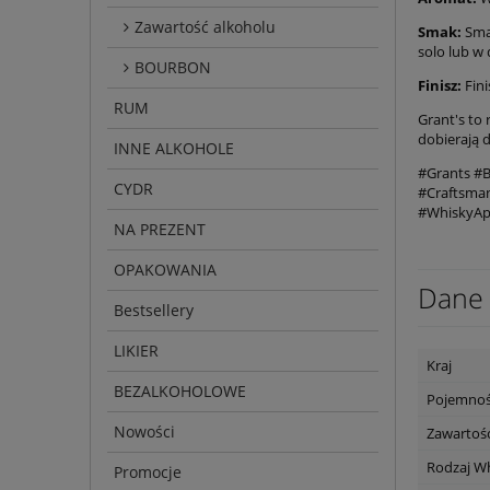
Zawartość alkoholu
Smak:
Smak
solo lub w
BOURBON
Finisz:
Fini
RUM
Grant's to 
dobierają 
INNE ALKOHOLE
#Grants #B
CYDR
#Craftsman
#WhiskyAp
NA PREZENT
OPAKOWANIA
Dane 
Bestsellery
LIKIER
Kraj
BEZALKOHOLOWE
Pojemno
Nowości
Zawartość
Rodzaj W
Promocje