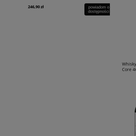
246,90 zł
69,90 zł
powiadom o
powiadom o
dostępności
dostępności
Whisky
Core 46