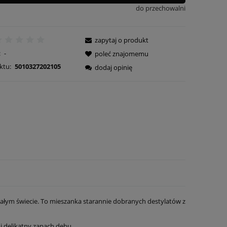
do przechowalni
zapytaj o produkt
:
-
poleć znajomemu
ktu:
5010327202105
dodaj opinię
całym świecie. To mieszanka starannie dobranych destylatów z
 delikatny zapach dębu.