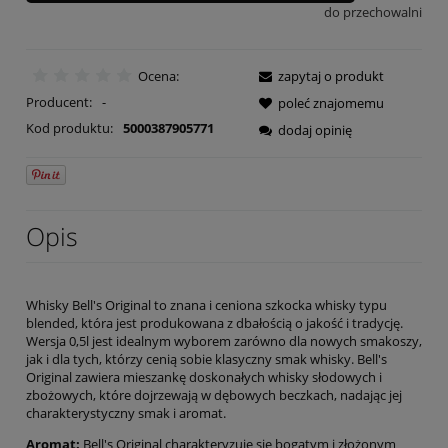
do przechowalni
Ocena:
zapytaj o produkt
Producent:
-
poleć znajomemu
Kod produktu:
5000387905771
dodaj opinię
Opis
Whisky Bell's Original to znana i ceniona szkocka whisky typu
blended, która jest produkowana z dbałością o jakość i tradycję.
Wersja 0,5l jest idealnym wyborem zarówno dla nowych smakoszy,
jak i dla tych, którzy cenią sobie klasyczny smak whisky. Bell's
Original zawiera mieszankę doskonałych whisky słodowych i
zbożowych, które dojrzewają w dębowych beczkach, nadając jej
charakterystyczny smak i aromat.
Aromat:
Bell's Original charakteryzuje się bogatym i złożonym