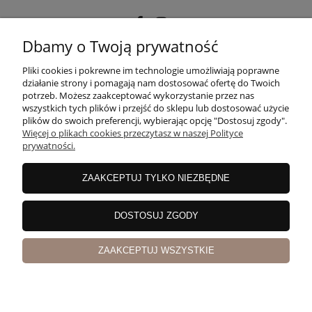
Dbamy o Twoją prywatność
POMOC
Pliki cookies i pokrewne im technologie umożliwiają poprawne
działanie strony i pomagają nam dostosować ofertę do Twoich
potrzeb. Możesz zaakceptować wykorzystanie przez nas
wszystkich tych plików i przejść do sklepu lub dostosować użycie
MOJE KONTO
plików do swoich preferencji, wybierając opcję "Dostosuj zgody".
Więcej o plikach cookies przeczytasz w naszej Polityce
prywatności.
PŁATNOŚCI I DOSTAWA
ZAAKCEPTUJ TYLKO NIEZBĘDNE
INFORMACJE
DOSTOSUJ ZGODY
ZAAKCEPTUJ WSZYSTKIE
O NAS
pokaż pełną wersję strony