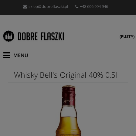
sklep@dobreflaszki.pl
+48 606 994 946
(PUSTY)
Whisky Bell's Original 40% 0,5l