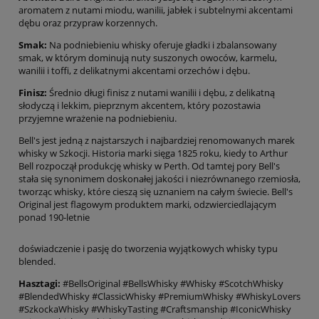
aromatem z nutami miodu, wanilii, jabłek i subtelnymi akcentami
dębu oraz przypraw korzennych.
Smak:
Na podniebieniu whisky oferuje gładki i zbalansowany
smak, w którym dominują nuty suszonych owoców, karmelu,
wanilii i toffi, z delikatnymi akcentami orzechów i dębu.
Finisz:
Średnio długi finisz z nutami wanilii i dębu, z delikatną
słodyczą i lekkim, pieprznym akcentem, który pozostawia
przyjemne wrażenie na podniebieniu.
Bell's jest jedną z najstarszych i najbardziej renomowanych marek
whisky w Szkocji. Historia marki sięga 1825 roku, kiedy to Arthur
Bell rozpoczął produkcję whisky w Perth. Od tamtej pory Bell's
stała się synonimem doskonałej jakości i niezrównanego rzemiosła,
tworząc whisky, które cieszą się uznaniem na całym świecie. Bell's
Original jest flagowym produktem marki, odzwierciedlającym
ponad 190-letnie
doświadczenie i pasję do tworzenia wyjątkowych whisky typu
blended.
Hasztagi:
#BellsOriginal #BellsWhisky #Whisky #ScotchWhisky
#BlendedWhisky #ClassicWhisky #PremiumWhisky #WhiskyLovers
#SzkockaWhisky #WhiskyTasting #Craftsmanship #IconicWhisky