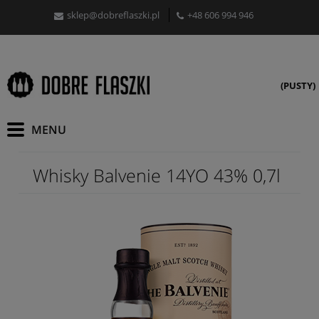
sklep@dobreflaszki.pl
+48 606 994 946
(PUSTY)
Whisky Balvenie 14YO 43% 0,7l