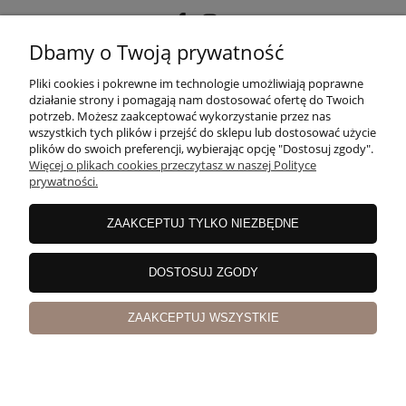
Dbamy o Twoją prywatność
POMOC
Pliki cookies i pokrewne im technologie umożliwiają poprawne
działanie strony i pomagają nam dostosować ofertę do Twoich
potrzeb. Możesz zaakceptować wykorzystanie przez nas
wszystkich tych plików i przejść do sklepu lub dostosować użycie
MOJE KONTO
plików do swoich preferencji, wybierając opcję "Dostosuj zgody".
Więcej o plikach cookies przeczytasz w naszej Polityce
prywatności.
PŁATNOŚCI I DOSTAWA
ZAAKCEPTUJ TYLKO NIEZBĘDNE
INFORMACJE
DOSTOSUJ ZGODY
ZAAKCEPTUJ WSZYSTKIE
O NAS
pokaż pełną wersję strony