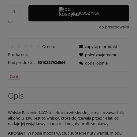
DO KOSZYKA
szt
do przechowalni
Ocena:
zapytaj o produkt
Producent:
-
poleć znajomemu
Kod produktu:
5010327524566
dodaj opinię
Opis
Whisky Balvenie 14YO to szkocka whisky single malt o zawartości
alkoholu 43%. Jest to whisky, która dojrzewała przez 14 lat, co
nadaje jej wyjątkowy charakter i bogaty profil smakowy.
AROMAT:
W nosie można wyczuć subtelne nuty wanilii, miodu,