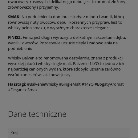
owoców cytrusowych i delikatnego dębu. Jest to aromat złożony,
zrównoważony i przyjemny.
SMAK:
Na podniebieniu dominuje słodycz miodu i wanilii, którą
równoważą nuty owoców, dębu i korzennych przypraw. Jest to
whisky pełna smaku, o wyraźnym charakterze i elegancji.
FINISZ:
Finisz jest długi i wyraźny, z delikatnymi akcentami dębu,
wanilii i owoców. Pozostawia uczucie ciepła i zadowolenia na
podniebieniu.
Whisky Balvenie to renomowana destylarnia, znana z produkcji
wysokiej jakości whisky single malt. Balvenie 14YO to jedno z ich
najbardziej cenionych wydań, które zdobyło uznanie zarówno
wśród koneserów, jak i nowicjuszy.
Hasztagi:
#BalvenieWhisky #SingleMalt #14YO #BogatyAromat
#EleganckiSmak
Dane techniczne
Kraj