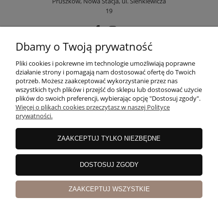
Pruszków, Nowa Stacja, ul. Sienkiewicza
19
Dbamy o Twoją prywatność
POMOC
Pliki cookies i pokrewne im technologie umożliwiają poprawne
działanie strony i pomagają nam dostosować ofertę do Twoich
potrzeb. Możesz zaakceptować wykorzystanie przez nas
wszystkich tych plików i przejść do sklepu lub dostosować użycie
MOJE KONTO
plików do swoich preferencji, wybierając opcję "Dostosuj zgody".
Więcej o plikach cookies przeczytasz w naszej Polityce
prywatności.
PŁATNOŚCI I DOSTAWA
ZAAKCEPTUJ TYLKO NIEZBĘDNE
INFORMACJE
DOSTOSUJ ZGODY
ZAAKCEPTUJ WSZYSTKIE
O NAS