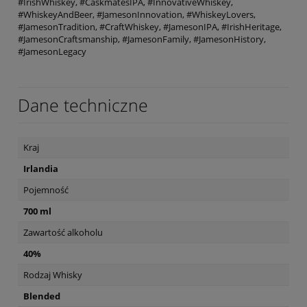
#IrishWhiskey, #CaskmatesIPA, #InnovativeWhiskey,
#WhiskeyAndBeer, #JamesonInnovation, #WhiskeyLovers,
#JamesonTradition, #CraftWhiskey, #JamesonIPA, #IrishHeritage,
#JamesonCraftsmanship, #JamesonFamily, #JamesonHistory,
#JamesonLegacy
Dane techniczne
Kraj
Irlandia
Pojemność
700 ml
Zawartość alkoholu
40%
Rodzaj Whisky
Blended