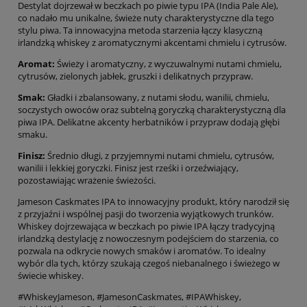
Destylat dojrzewał w beczkach po piwie typu IPA (India Pale Ale),
co nadało mu unikalne, świeże nuty charakterystyczne dla tego
stylu piwa. Ta innowacyjna metoda starzenia łączy klasyczną
irlandzką whiskey z aromatycznymi akcentami chmielu i cytrusów.
Aromat:
Świeży i aromatyczny, z wyczuwalnymi nutami chmielu,
cytrusów, zielonych jabłek, gruszki i delikatnych przypraw.
Smak:
Gładki i zbalansowany, z nutami słodu, wanilii, chmielu,
soczystych owoców oraz subtelną goryczką charakterystyczną dla
piwa IPA. Delikatne akcenty herbatników i przypraw dodają głębi
smaku.
Finisz:
Średnio długi, z przyjemnymi nutami chmielu, cytrusów,
wanilii i lekkiej goryczki. Finisz jest rześki i orzeźwiający,
pozostawiając wrażenie świeżości.
Jameson Caskmates IPA to innowacyjny produkt, który narodził się
z przyjaźni i wspólnej pasji do tworzenia wyjątkowych trunków.
Whiskey dojrzewająca w beczkach po piwie IPA łączy tradycyjną
irlandzką destylację z nowoczesnym podejściem do starzenia, co
pozwala na odkrycie nowych smaków i aromatów. To idealny
wybór dla tych, którzy szukają czegoś niebanalnego i świeżego w
świecie whiskey.
#WhiskeyJameson, #JamesonCaskmates, #IPAWhiskey,