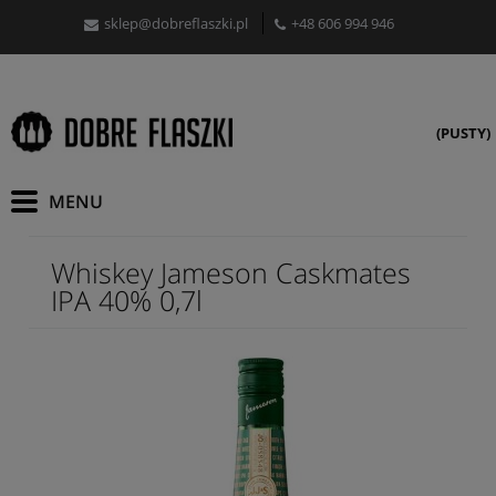
sklep@dobreflaszki.pl
+48 606 994 946
(PUSTY)
Whiskey Jameson Caskmates
IPA 40% 0,7l