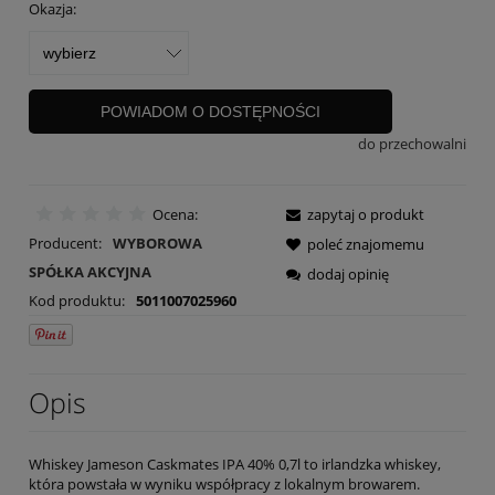
Okazja:
POWIADOM O DOSTĘPNOŚCI
do przechowalni
Ocena:
zapytaj o produkt
Producent:
WYBOROWA
poleć znajomemu
SPÓŁKA AKCYJNA
dodaj opinię
Kod produktu:
5011007025960
Opis
Whiskey Jameson Caskmates IPA 40% 0,7l to irlandzka whiskey,
która powstała w wyniku współpracy z lokalnym browarem.