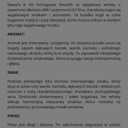
Dewar’s 8 YO Portuguese Smooth to wyjątkowa whisky o
zawartości alkoholu 40% i pojemności 0,7 litra, charakteryzująca się
wyjątkowym smakiem i aromatem. Ta butelka kryje w sobie
bogactwo tradycji i pasji destylacji, które można odkryć w każdym
łyku tego wyjątkowego trunku.
AROMAT:
Aromat jest intensywny i przyjemny. Po otwarciu butelki unosi się
bogaty zapach dębowych beczek, wanilii, karmelu i subtelnego
owocowego akcentu, który kusi zmysły. To zapowiedź niezwykłego
doświadczenia smakowego, które przyciąga swoją intensywnością
i głębią.
SMAK:
Podczas pierwszego łyku doznasz intensywnego smaku, który
łączy w sobie nuty wanilii, karmelu, dębowych beczek i delikatnych
owoców z nutą charakterystycznego charakteru portugalskiego
wina. Doskonale zbalansowany i pełen bogactwa, ten whisky
oferuje harmonijną mieszankę smaków, która rozkwita na
podniebieniu, pozostawiając trwałe wrażenie.
FINISZ:
Finisz jest długi i złożony. Po zakończeniu degustacji w ustach