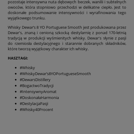
pozostaje intensywna nuta dębowych beczek, wanilii i subtelnych
owoców, która stopniowo przechodzi w delikatne ciepło. Jest to
doskonałe podsumowanie intensywności i wyrafinowania tego
wyjątkowego trunku.
Whisky Dewar’s 8 YO Portuguese Smooth jest produkowana przez
Dewar's, znaną i cenioną szkocką destylarnię z ponad 170-letnią
tradycją w produkcji wyśmienitych whisky. Dewar's słynie z pasji
do rzemiosła destylacyjnego i starannie dobranych składników,
które tworzą wyjątkowy charakter ich whisky.
HASZTAGI:
#Whisky
#WhiskyDewar’s8YOPortugueseSmooth
#DewarsDistillery
#BogactwoTradycji
#IntensywnyAromat
#DoskonałaHarmonia
#DestylacjaPasji
#Whisky40Procent