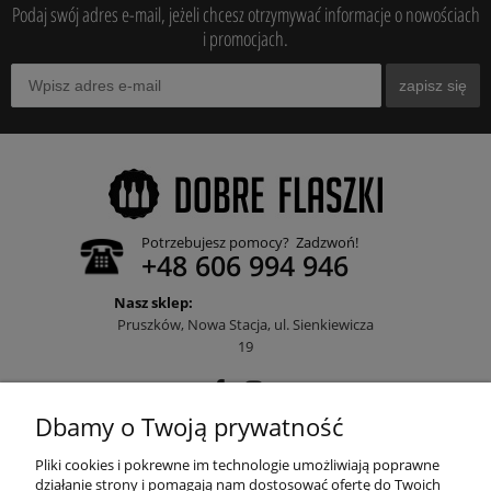
Podaj swój adres e-mail, jeżeli chcesz otrzymywać informacje o nowościach
i promocjach.
zapisz się
Potrzebujesz pomocy? Zadzwoń!
+48 606 994 946
Nasz sklep:
Pruszków, Nowa Stacja, ul. Sienkiewicza
19
Dbamy o Twoją prywatność
POMOC
Pliki cookies i pokrewne im technologie umożliwiają poprawne
działanie strony i pomagają nam dostosować ofertę do Twoich