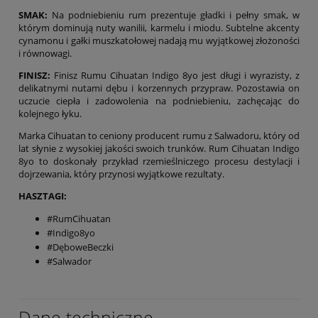
SMAK:
Na podniebieniu rum prezentuje gładki i pełny smak, w
którym dominują nuty wanilii, karmelu i miodu. Subtelne akcenty
cynamonu i gałki muszkatołowej nadają mu wyjątkowej złożoności
i równowagi.
FINISZ:
Finisz Rumu Cihuatan Indigo 8yo jest długi i wyrazisty, z
delikatnymi nutami dębu i korzennych przypraw. Pozostawia on
uczucie ciepła i zadowolenia na podniebieniu, zachęcając do
kolejnego łyku.
Marka Cihuatan to ceniony producent rumu z Salwadoru, który od
lat słynie z wysokiej jakości swoich trunków. Rum Cihuatan Indigo
8yo to doskonały przykład rzemieślniczego procesu destylacji i
dojrzewania, który przynosi wyjątkowe rezultaty.
HASZTAGI:
#RumCihuatan
#Indigo8yo
#DęboweBeczki
#Salwador
Dane techniczne