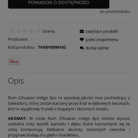
POWIADOM O DOSTĘPNOŚCI
do przechowalni
Ocena:
zapytaj o produkt
Producent:
-
poleć znajomemu
Kod produktu:
7410010594162
dodaj opinię
Opis
Rum Cihuatan Indigo 8yo to wysokiej jakości rum pochodzący z
Salwadoru, który został starzony przez 8 lat w dębowych beczkach.
Jest to wyjątkowy trunek o bogatym i złożonym smaku.
AROMAT:
W nosie Rum Cihuatan Indigo 8yo można wyczuć
subtelne nuty wanilii, karmelu i dębu, które harmonijnie się ze
sobą komponują. Delikatne akcenty suszonych owoców i
przypraw dodają mu głębi i charakteru.