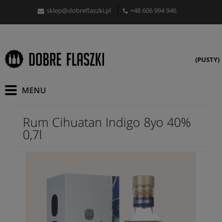
sklep@dobreflaszki.pl
+48 606 994 946
(PUSTY)
Rum Cihuatan Indigo 8yo 40%
0,7l