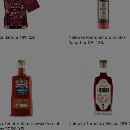
49,90 zł
a Babuni 18% 0,5l
Nalewka Manufaktura Wódek
Rabarbar 0,5l 18%
a Senator Komorowski Kordiał
Nalewka Toruńska Wiśnia 25% 0
wy 37,5% 0,5l.