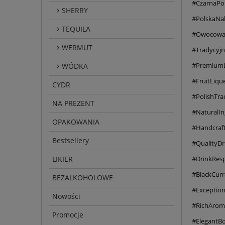
#CzarnaPo
SHERRY
#PolskaNa
TEQUILA
#Owocowa
WERMUT
#Tradycyj
#PremiumL
WÓDKA
#FruitLiqu
CYDR
#PolishTra
NA PREZENT
#NaturalIn
OPAKOWANIA
#Handcraf
Bestsellery
#QualityDr
LIKIER
#DrinkResp
#BlackCurr
BEZALKOHOLOWE
#Exception
Nowości
#RichArom
Promocje
#ElegantBo