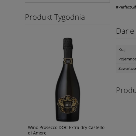
#PerfectGif
Produkt Tygodnia
Dane 
Kraj
Pojemno
Zawartość
Produ
bernet
Wino Prosecco DOC Extra dry Castello
Wino Bonfil
di Amore