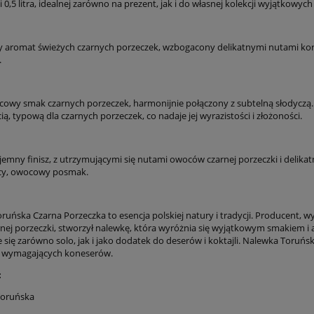
0,5 litra, idealnej zarówno na prezent, jak i do własnej kolekcji wyjątkowyc
 aromat świeżych czarnych porzeczek, wzbogacony delikatnymi nutami korze
.
cowy smak czarnych porzeczek, harmonijnie połączony z subtelną słodyczą
, typową dla czarnych porzeczek, co nadaje jej wyrazistości i złożoności.
yjemny finisz, z utrzymującymi się nutami owoców czarnej porzeczki i delika
ący, owocowy posmak.
uńska Czarna Porzeczka to esencja polskiej natury i tradycji. Producent, w
nej porzeczki, stworzył nalewkę, która wyróżnia się wyjątkowym smakiem i a
się zarówno solo, jak i jako dodatek do deserów i koktajli. Nalewka Toruńs
j wymagających koneserów.
:
oruńska