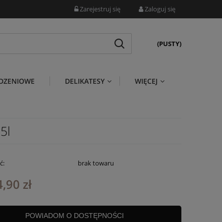
Zarejestruj się
Zaloguj się
(PUSTY)
DZENIOWE
DELIKATESY
WIĘCEJ
5l
ć:
brak towaru
,90 zł
POWIADOM O DOSTĘPNOŚCI