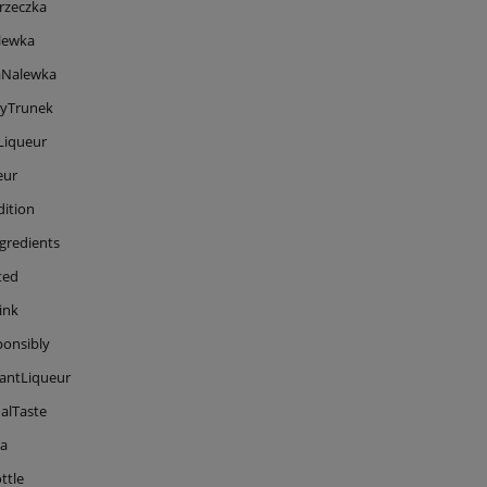
rzeczka
lewka
Nalewka
nyTrunek
iqueur
eur
dition
gredients
ted
ink
onsibly
antLiqueur
alTaste
a
ttle