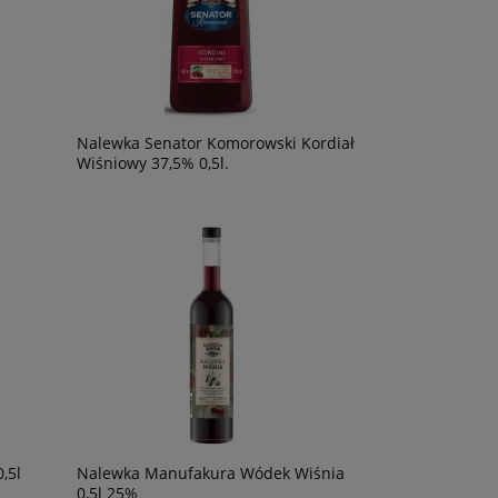
246,90 zł
59,90 zł
powiadom o
dostępności
Nalewka Senator Komorowski Kordiał
Wiśniowy 37,5% 0,5l.
,5l
Nalewka Manufakura Wódek Wiśnia
0,5l 25%