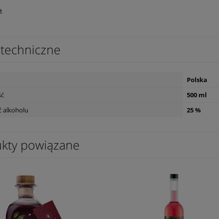
t
techniczne
Polska
ść
500 ml
 alkoholu
25 %
kty powiązane
s L'Esparrou Merlot 0,75L
Wino Bonfils L'Esparrou Sauvignon
Blanc 0,75L