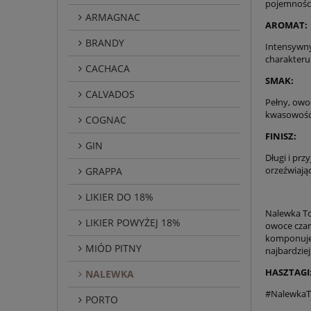
pojemności 
ARMAGNAC
AROMAT:
BRANDY
Intensywny
charakteru
CACHACA
SMAK:
CALVADOS
Pełny, owo
kwasowością
COGNAC
FINISZ:
GIN
Długi i prz
orzeźwiaj
GRAPPA
LIKIER DO 18%
Nalewka Tor
LIKIER POWYŻEJ 18%
owoce czar
komponuje 
MIÓD PITNY
najbardzie
HASZTAGI
NALEWKA
#NalewkaT
PORTO