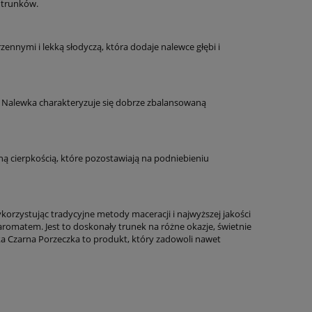
h trunków.
nnymi i lekką słodyczą, która dodaje nalewce głębi i
. Nalewka charakteryzuje się dobrze zbalansowaną
tną cierpkością, które pozostawiają na podniebieniu
ykorzystując tradycyjne metody maceracji i najwyższej jakości
romatem. Jest to doskonały trunek na różne okazje, świetnie
ka Czarna Porzeczka to produkt, który zadowoli nawet