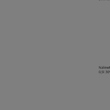
Nalew
0,5l 3