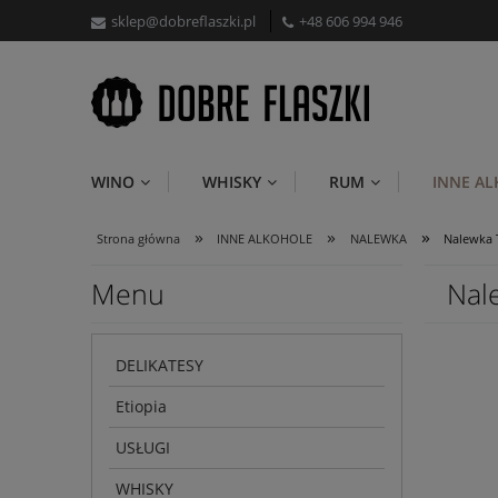
sklep@dobreflaszki.pl
+48 606 994 946
WINO
WHISKY
RUM
INNE A
»
»
»
Strona główna
INNE ALKOHOLE
NALEWKA
Nalewka 
Menu
Nal
DELIKATESY
Etiopia
USŁUGI
WHISKY