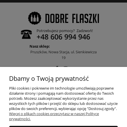
Potrzebujesz pomocy? Zadzwoń!
+48 606 994 946
Nasz sklep:
Pruszków, Nowa Stacja, ul. Sienkiewicza
19
Dbamy o Twoją prywatność
POMOC
Pliki cookies i pokrewne im technologie umożliwiają poprawne
działanie strony i pomagają nam dostosować ofertę do Twoich
potrzeb. Możesz zaakceptować wykorzystanie przez nas
wszystkich tych plików i przejść do sklepu lub dostosować użycie
MOJE KONTO
plików do swoich preferencji, wybierając opcję "Dostosuj zgody".
Więcej o plikach cookies przeczytasz w naszej Polityce
prywatności.
PŁATNOŚCI I DOSTAWA