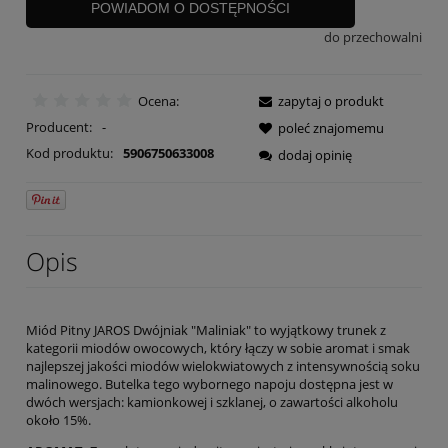
POWIADOM O DOSTĘPNOŚCI
do przechowalni
Ocena:
zapytaj o produkt
Producent:
-
poleć znajomemu
Kod produktu:
5906750633008
dodaj opinię
Opis
Miód Pitny JAROS Dwójniak "Maliniak" to wyjątkowy trunek z
kategorii miodów owocowych, który łączy w sobie aromat i smak
najlepszej jakości miodów wielokwiatowych z intensywnością soku
malinowego. Butelka tego wybornego napoju dostępna jest w
dwóch wersjach: kamionkowej i szklanej, o zawartości alkoholu
około 15%.