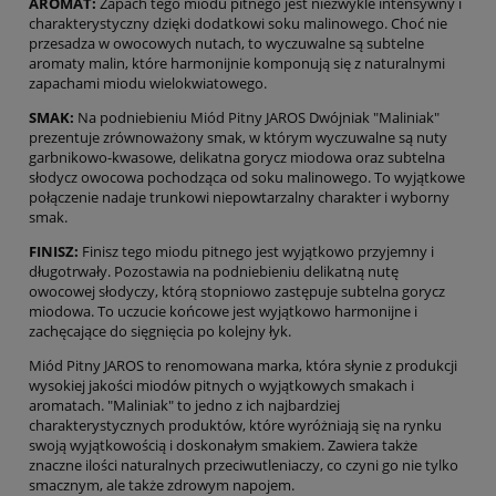
AROMAT:
Zapach tego miodu pitnego jest niezwykle intensywny i
charakterystyczny dzięki dodatkowi soku malinowego. Choć nie
przesadza w owocowych nutach, to wyczuwalne są subtelne
aromaty malin, które harmonijnie komponują się z naturalnymi
zapachami miodu wielokwiatowego.
SMAK:
Na podniebieniu Miód Pitny JAROS Dwójniak "Maliniak"
prezentuje zrównoważony smak, w którym wyczuwalne są nuty
garbnikowo-kwasowe, delikatna gorycz miodowa oraz subtelna
słodycz owocowa pochodząca od soku malinowego. To wyjątkowe
połączenie nadaje trunkowi niepowtarzalny charakter i wyborny
smak.
FINISZ:
Finisz tego miodu pitnego jest wyjątkowo przyjemny i
długotrwały. Pozostawia na podniebieniu delikatną nutę
owocowej słodyczy, którą stopniowo zastępuje subtelna gorycz
miodowa. To uczucie końcowe jest wyjątkowo harmonijne i
zachęcające do sięgnięcia po kolejny łyk.
Miód Pitny JAROS to renomowana marka, która słynie z produkcji
wysokiej jakości miodów pitnych o wyjątkowych smakach i
aromatach. "Maliniak" to jedno z ich najbardziej
charakterystycznych produktów, które wyróżniają się na rynku
swoją wyjątkowością i doskonałym smakiem. Zawiera także
znaczne ilości naturalnych przeciwutleniaczy, co czyni go nie tylko
smacznym, ale także zdrowym napojem.