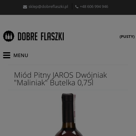
sklep@dobreflaszki.pl
+48 606 994 946
(PUSTY)
Miód Pitny JAROS Dwójniak
"Maliniak" Butelka 0,75l