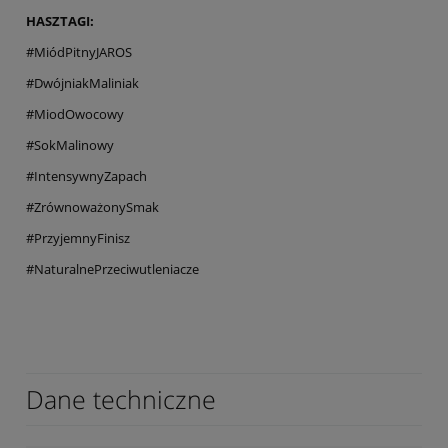
HASZTAGI:
#MiódPitnyJAROS
#DwójniakMaliniak
#MiodOwocowy
#SokMalinowy
#IntensywnyZapach
#ZrównoważonySmak
#PrzyjemnyFinisz
#NaturalnePrzeciwutleniacze
Dane techniczne