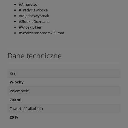
#Amaretto
#TradycjaWłoska
#MigdałowySmak
#SłodkieDoznania
#WłoskiLikier
#ŚródziemnomorskiKlimat
Dane techniczne
Kraj
Włochy
Pojemność
700 ml
Zawartość alkoholu
20 %