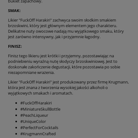
bukiet zapachowy.
SMAK:
Likier "FuckOff Harakiri" zachwyca swoim słodkim smakiem
brzoskwini, który jest głównym elementem jego charakteru.
Delikatne nuty owocowe nadają mu wyjątkowego smaku, który
jest zarówno intensywny, jak i przyjemnie łagodny.
FINISZ:
Finisz tego likieru jest krótki i przyjemny, pozostawiając na
podniebieniu wyraźną nutę słodyczy brzoskwiniowej. Jest to
doskonałe zakończenie degustacji, które pozostawia po sobie
niezapomniane wrażenia.
Likier "FuckOff Harakiri" jest produkowany przez firmę Krugmann,
która jest znana z tworzenia wysokiej jakości alkoholi o
wyjątkowych smakach i aromatach.
#FuckOffHarakiri
#MiniatureSkullBottle
#PeachLiqueur
#UniqueColor
#PerfectForCocktails
#KrugmannCrafted