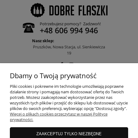
Potrzebujesz pomocy? Zadzwoń!
+48 606 994 946
Nasz sklep:
Pruszków, Nowa Stacja, ul. Sienkiewicza
19
Dbamy o Twoją prywatność
POMOC
Pliki cookies i pokrewne im technologie umożliwiają poprawne
działanie strony i pomagają nam dostosować ofertę do Twoich
potrzeb. Możesz zaakceptować wykorzystanie przez nas
wszystkich tych plików i przejść do sklepu lub dostosować użycie
MOJE KONTO
plików do swoich preferencji, wybierając opcję "Dostosuj zgody".
Więcej o plikach cookies przeczytasz w naszej Polityce
prywatności.
PŁATNOŚCI I DOSTAWA
ZAAKCEPTUJ TYLKO NIEZBĘDNE