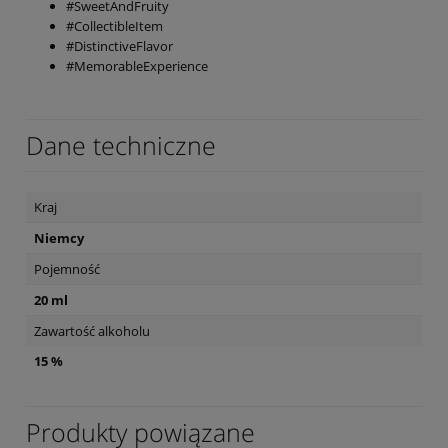
#SweetAndFruity
#CollectibleItem
#DistinctiveFlavor
#MemorableExperience
Dane techniczne
Kraj
Niemcy
Pojemność
20 ml
Zawartość alkoholu
15 %
Produkty powiązane