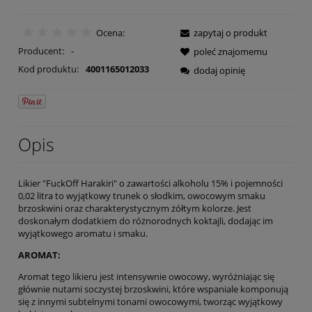
Ocena:
zapytaj o produkt
Producent:
-
poleć znajomemu
Kod produktu:
4001165012033
dodaj opinię
Opis
Likier "FuckOff Harakiri" o zawartości alkoholu 15% i pojemności
0,02 litra to wyjątkowy trunek o słodkim, owocowym smaku
brzoskwini oraz charakterystycznym żółtym kolorze. Jest
doskonałym dodatkiem do różnorodnych koktajli, dodając im
wyjątkowego aromatu i smaku.
AROMAT:
Aromat tego likieru jest intensywnie owocowy, wyróżniając się
głównie nutami soczystej brzoskwini, które wspaniale komponują
się z innymi subtelnymi tonami owocowymi, tworząc wyjątkowy