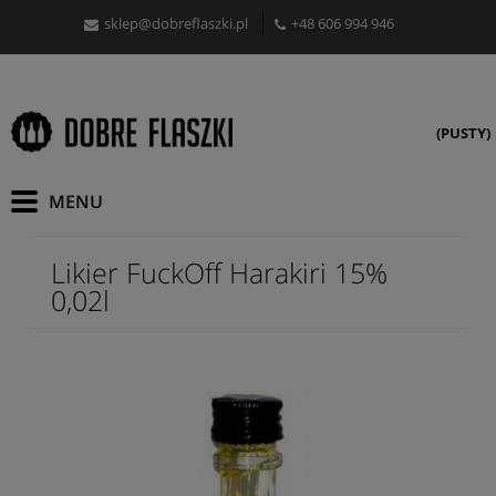
sklep@dobreflaszki.pl
+48 606 994 946
(PUSTY)
Likier FuckOff Harakiri 15%
0,02l