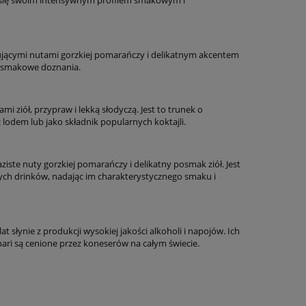
nującymi nutami gorzkiej pomarańczy i delikatnym akcentem
we smakowe doznania.
i ziół, przypraw i lekką słodyczą. Jest to trunek o
odem lub jako składnik popularnych koktajli.
aziste nuty gorzkiej pomarańczy i delikatny posmak ziół. Jest
cych drinków, nadając im charakterystycznego smaku i
 słynie z produkcji wysokiej jakości alkoholi i napojów. Ich
ari są cenione przez koneserów na całym świecie.