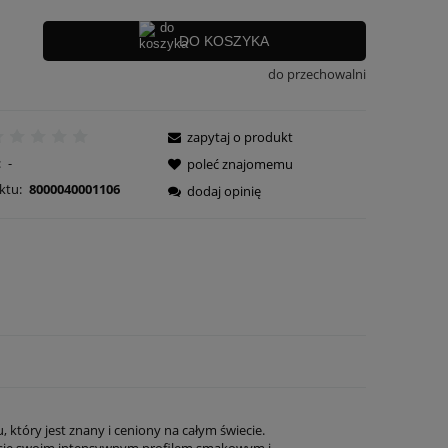
DO KOSZYKA
do przechowalni
zapytaj o produkt
:
-
poleć znajomemu
ktu:
8000040001106
dodaj opinię
 który jest znany i ceniony na całym świecie.
 się swoim intensywnym profilem smakowym i