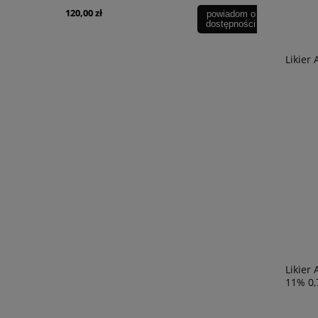
120,00 zł
246,90 zł
powiadom o
powiadom o
dostępności
dostępności
Likier 
Likier
11% 0,