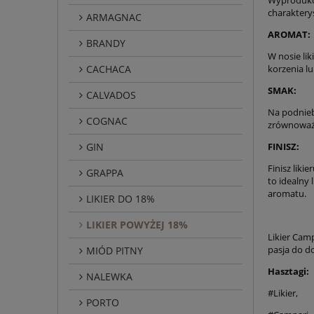
charakter
ARMAGNAC
AROMAT:
BRANDY
W nosie li
CACHACA
korzenia l
SMAK:
CALVADOS
Na podniebi
COGNAC
zrównoważo
GIN
FINISZ:
Finisz liki
GRAPPA
to idealny
aromatu.
LIKIER DO 18%
LIKIER POWYŻEJ 18%
Likier Camp
pasja do d
MIÓD PITNY
Hasztagi:
NALEWKA
#Likier,
PORTO