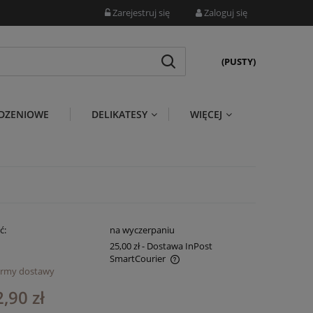
Zarejestruj się
Zaloguj się
(PUSTY)
DZENIOWE
DELIKATESY
WIĘCEJ
ć:
na wyczerpaniu
25,00 zł
- Dostawa InPost
SmartCourier
ormy dostawy
ena nie zawiera ewentualnych kosztów
,90 zł
atności