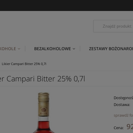
LKOHOLE
BEZALKOHOLOWE
ZESTAWY BOŻONARO
Likier Campari Bitter 25% 0,7l
er Campari Bitter 25% 0,7l
Dostępnoś
Dostawa:
sprawdź f
C
92
Cena:
pł