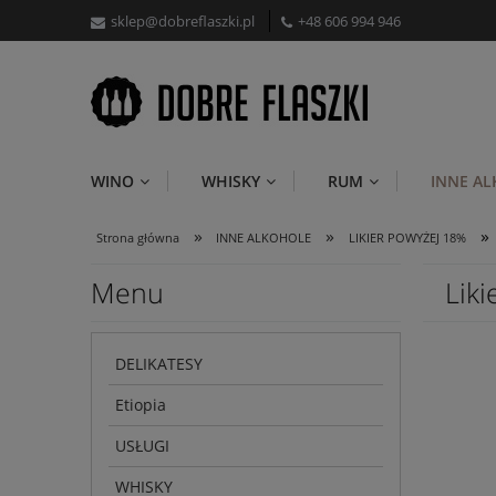
sklep@dobreflaszki.pl
+48 606 994 946
WINO
WHISKY
RUM
INNE A
»
»
»
Strona główna
INNE ALKOHOLE
LIKIER POWYŻEJ 18%
Menu
Liki
DELIKATESY
Etiopia
USŁUGI
WHISKY