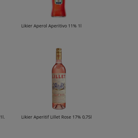
49,90 zł
49,90 zł
om o
powiadom o
ości
dostępności
Likier Aperol Aperitivo 11% 1l
1l.
Likier Aperitif Lillet Rose 17% 0,75l