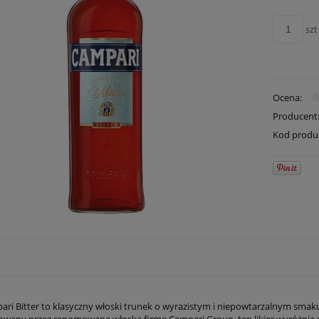
szt
Ocena:
Producent
Kod produ
ari Bitter to klasyczny włoski trunek o wyrazistym i niepowtarzalnym smaku,
any przez renomowaną włoską firmę Campari Group, ten likier wyróżnia