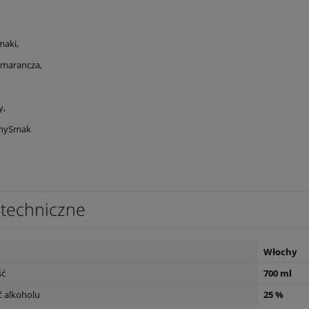
maki,
marancza,
y,
wnySmak
techniczne
Włochy
ść
700 ml
 alkoholu
25 %