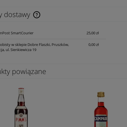
y dostawy
Cena nie zawiera ewentualnych kosztów
nPost SmartCourier
25,00 zł
płatności
obisty w sklepie Dobre Flaszki, Pruszków,
0,00 zł
a, ul. Sienkiewicza 19
kty powiązane
 Apulia Gravity Primitivo
Wino The Retreat Sauvignon blanc
Marlborough 0,75