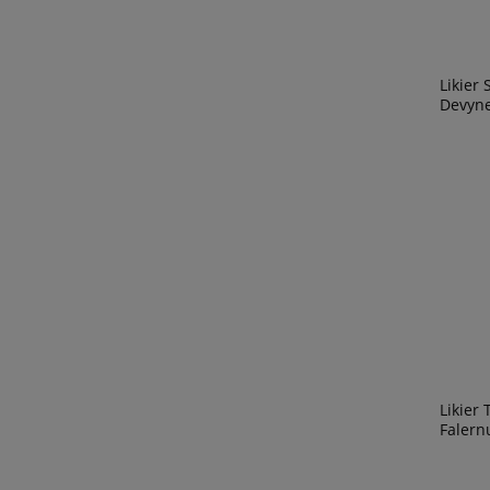
Likier
Devyne
Likier
Falern