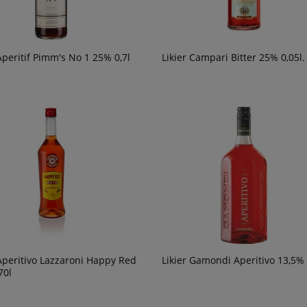
69,90 zł
powiadom o
powiad
dostępności
dostępn
Aperitif Pimm's No 1 25% 0,7l
Likier Campari Bitter 25% 0,05l.
 Aperitivo Lazzaroni Happy Red
Likier Gamondi Aperitivo 13,5% 
70l