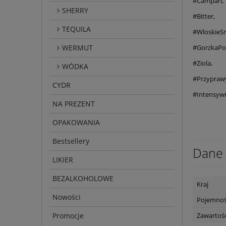
#Campari,
SHERRY
#Bitter,
TEQUILA
#WloskieS
WERMUT
#GorzkaPo
#Ziola,
WÓDKA
#Przypraw
CYDR
#Intensy
NA PREZENT
OPAKOWANIA
Bestsellery
Dane 
LIKIER
BEZALKOHOLOWE
Kraj
Nowości
Pojemno
Promocje
Zawartość