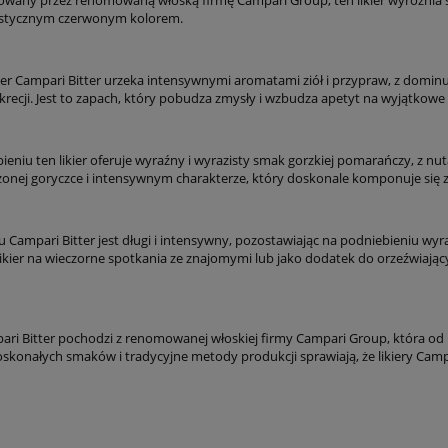
ystycznym czerwonym kolorem.
kier Campari Bitter urzeka intensywnymi aromatami ziół i przypraw, z domi
ukrecji. Jest to zapach, który pobudza zmysły i wzbudza apetyt na wyjątko
eniu ten likier oferuje wyraźny i wyrazisty smak gorzkiej pomarańczy, z nutam
nej goryczce i intensywnym charakterze, który doskonale komponuje się z l
eru Campari Bitter jest długi i intensywny, pozostawiając na podniebieniu wyr
 likier na wieczorne spotkania ze znajomymi lub jako dodatek do orzeźwiają
ari Bitter pochodzi z renomowanej włoskiej firmy Campari Group, która od lat
oskonałych smaków i tradycyjne metody produkcji sprawiają, że likiery Camp