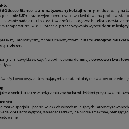
uktu
 2 GO Secco Bianco
to
aromatyzowany koktajl winny
produkowany na b
a poziomie
5,5%
oraz przyjemnemu, owocowo-kwiatowemu profilowi stanowi do
musowanie nadaje mu lekkości i świeżości, a poręczna butelka sprawia, że mo
y, w temperaturze
6–8°C
. Potencjał przechowywania wynosi do
18 miesięcy
presyjny i aromatyczny, z charakterystycznymi nutami
winogron muskat
nuty
ziołowe
.
monijny i niezwykle świeży. Na podniebieniu dominują
owocowe i kwiatow
łodyczą.
 świeży i owocowy, z utrzymującymi się nutami białych kwiatów oraz wino
ng
 jako
aperitif
, a także w połączeniu z
sałatkami
, lekkimi przystawkami, ow
ucenta
o marka specjalizująca się w lekkich winach musujących i aromatyzowanyc
 Seria
2 GO
łączy wygodę, świeżość i atrakcyjne profile smakowe, oferując g
iętowanie.