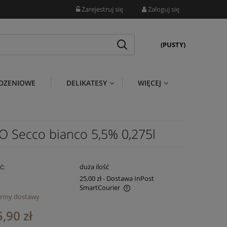
Zarejestruj się
Zaloguj się
(PUSTY)
DZENIOWE
DELIKATESY
WIĘCEJ
 GO Secco bianco 5,5% 0,275l
ć:
duża ilość
25,00 zł
- Dostawa InPost
SmartCourier
ormy dostawy
ena nie zawiera ewentualnych kosztów
,90 zł
atności