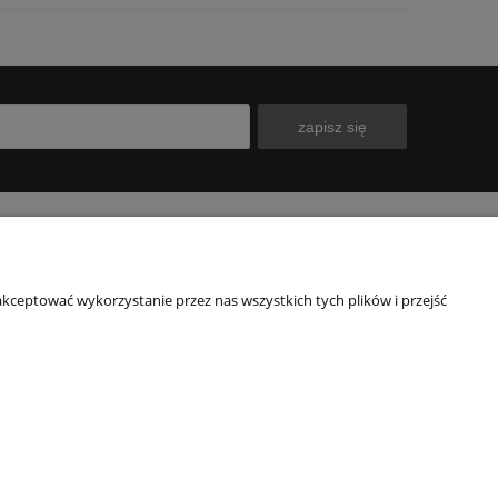
zapisz się
INFORMACJE
O NAS
kceptować wykorzystanie przez nas wszystkich tych plików i przejść
Polityka prywatności
Kontakt
Blog
Nasz sklep
wy
O firmie