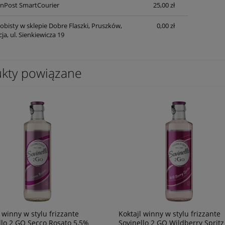
nPost SmartCourier
25,00 zł
płatności
obisty w sklepie Dobre Flaszki, Pruszków,
0,00 zł
a, ul. Sienkiewicza 19
ter Tinto 0,75l
Wino Prosecco DOC Extra dry Castel
di Amore
54,90 zł
powiadom o
kty powiązane
dostępności
 winny w stylu frizzante
Koktajl winny w stylu frizzante
llo 2 GO Secco Rosato 5,5%
Sovinello 2 GO Wildberry Spritz