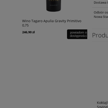
Dostawa I
Odbiór os
Nowa Stacj
e 0,75L
Wino Tagaro Apulia Gravity Primitivo
Wino Oh Sis
0,75
246,90 zł
49,90 zł
powiadom o
Produ
dostępności
Koktajl
Sovine