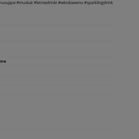
musujące #muskat #letniedrinki #włoskiewino #sparklingdrink
wne