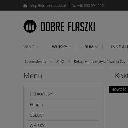
sklep@dobreflaszki.pl
+48 606 994 946
WINO
WHISKY
RUM
INNE A
»
»
Strona główna
WINO
Koktajl winny w stylu frizzante Sovi
Menu
Kokt
NOWOŚĆ
DELIKATESY
Etiopia
USŁUGI
WHISKY