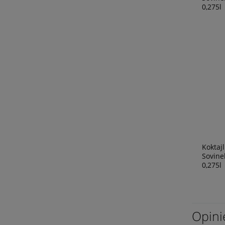
0,275l
Koktajl
Sovine
0,275l
Opini