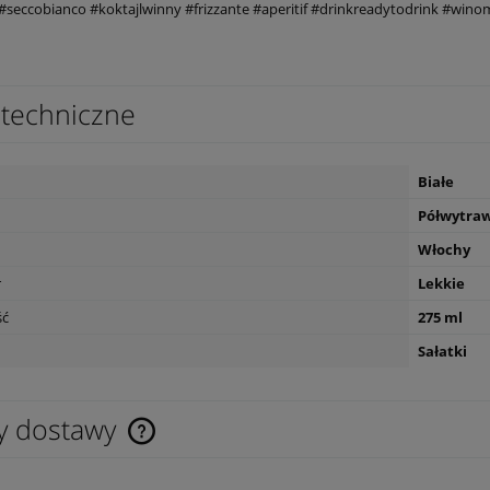
 #seccobianco #koktajlwinny #frizzante #aperitif #drinkreadytodrink #wino
techniczne
Białe
Półwytra
Włochy
r
Lekkie
ść
275 ml
Sałatki
y dostawy
Cena nie zawiera ewentualnych kosztów