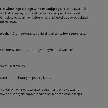
azie
włoskiego białego wina musującego
. Dzięki zawartości
skonały wybór na letnie spotkania, pikniki i aperitif.
żna cieszyć się nim w każdej chwili. Najlepiej podawać dobrze
od rozlewu.
owych
, którym towarzyszą subtelne akcenty
kwiatowe
oraz
e akcenty
, podkreślone przyjemnym musowaniem i
gron muskatowych.
ocami oraz delikatnymi przekąskami.
h koktajlach winnych, tworzonych z myślą o nowoczesnym
otowe do spożycia napoje idealne na spontaniczne okazje i