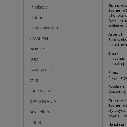
Opis prod
Okazja
Sovinello
alkoholu n
Inne
Delikatne 
schłodzon
Zestawy win
Aromat
SZAMPAN
Bardzo eks
delikatne 
WHISKY
Smak
Lekki, har
RUM
delikatną s
INNE ALKOHOLE
Finisz
Przyjemny,
CYDR
Foodpairi
NA PREZENT
Doskonały
Opis prod
OPAKOWANIA
Sovinello
t
stylu życia.
Bestsellery
wspólne św
LIKIER
Hasztagi