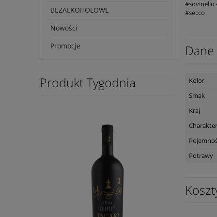
#sovinello
BEZALKOHOLOWE
#secco
Nowości
Promocje
Dane 
Produkt Tygodnia
Kolor
Smak
Kraj
Charakte
Pojemno
Potrawy
Koszt