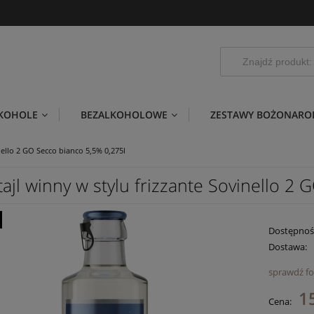
LKOHOLE
BEZALKOHOLOWE
ZESTAWY BOŻONARO
nello 2 GO Secco bianco 5,5% 0,275l
ajl winny w stylu frizzante Sovinello 2
Dostępnoś
Dostawa:
sprawdź f
C
15
Cena:
pł