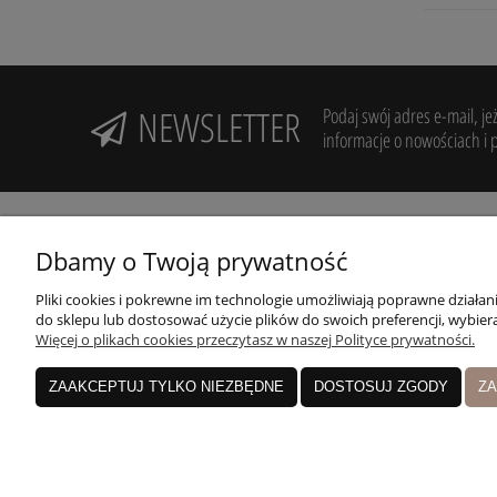
NEWSLETTER
Podaj swój adres e-mail, je
informacje o nowościach i 
Dbamy o Twoją prywatność
Pliki cookies i pokrewne im technologie umożliwiają poprawne działa
Potrzebujesz pomocy? Zadzwoń!
R
do sklepu lub dostosować użycie plików do swoich preferencji, wybiera
+48 606 994 946
Więcej o plikach cookies przeczytasz w naszej Polityce prywatności.
Z
Nasz sklep:
ZAAKCEPTUJ TYLKO NIEZBĘDNE
DOSTOSUJ ZGODY
ZA
Pruszków, Nowa Stacja, ul. Sienkiewicza 19