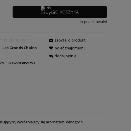
DO KOSZYKA
do przechowalni
zapytaj o produkt
:
Les Grands Chains
poleć znajomemu
e
dodaj opinię
ktu:
8052783851753
usującym, wyróżniający się aromatami winogron