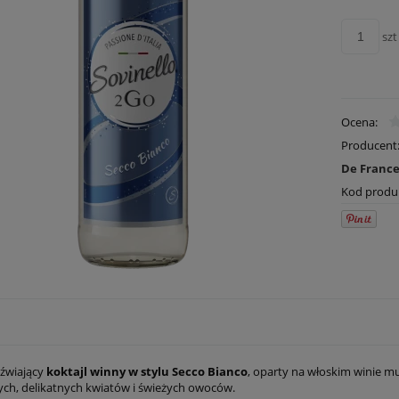
szt
Ocena:
Producent
De Franc
Kod produ
eźwiający
koktajl winny w stylu Secco Bianco
, oparty na włoskim winie m
h, delikatnych kwiatów i świeżych owoców.