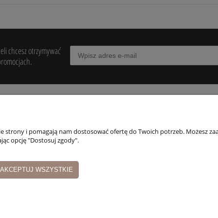
żeli chcesz otrzymywać
promocjach.
POMOC
MOJE KONTO
PŁATNOŚCI I
DOSTAWA
nie strony i pomagają nam dostosować ofertę do Twoich potrzeb. Możesz zaa
egulaminy
Twoje zamówienia
jąc opcję "Dostosuj zgody".
Formy płatności
wroty i reklamacje
Ustawienia konta
Czas i koszty dosta
Przechowalnia
AKCEPTUJ WSZYSTKIE
Czas realizacji
zamówienia