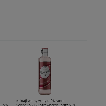
lo
Wino The Retreat Sauvignon blanc
Degustacja Champ
Marlborough 0,75
69,90 zł
120,00 zł
powiadom o
dostępności
Koktajl winny w stylu frizzante
 5,5%
Sovinello 2 GO Strawberry Spritz 5,5%