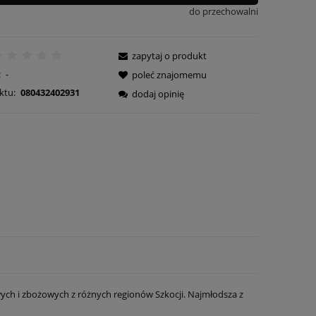
do przechowalni
zapytaj o produkt
:
-
poleć znajomemu
ktu:
080432402931
dodaj opinię
wych i zbożowych z różnych regionów Szkocji. Najmłodsza z