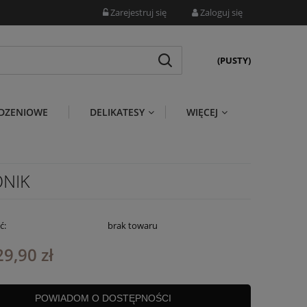
Zarejestruj się
Zaloguj się
(PUSTY)
DZENIOWE
DELIKATESY
WIĘCEJ
ONIK
ć:
brak towaru
29,90 zł
POWIADOM O DOSTĘPNOŚCI