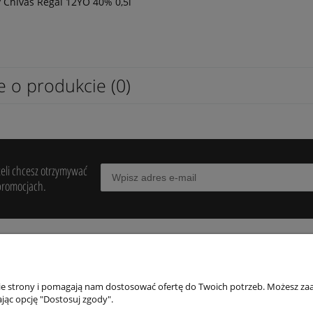
 Chivas Regal 12YO 40% 0,5l
e o produkcie (0)
żeli chcesz otrzymywać
promocjach.
POMOC
MOJE KONTO
PŁATNOŚCI I
DOSTAWA
nie strony i pomagają nam dostosować ofertę do Twoich potrzeb. Możesz zaa
egulaminy
Twoje zamówienia
jąc opcję "Dostosuj zgody".
Formy płatności