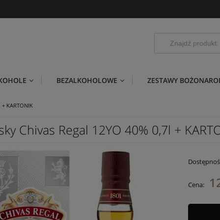
LKOHOLE
BEZALKOHOLOWE
ZESTAWY BOŻONARO
l + KARTONIK
sky Chivas Regal 12YO 40% 0,7l + KART
Dostępnoś
1
Cena: