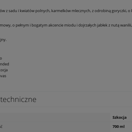
w z sadu i kwiatów polnych, karmelków mlecznych, z odrobiną goryczki, 
emowy, o pełnym i bogatym akcencie miodu i dojrzałych jabłek z nutą wanilii, 
jny.
lo
ended
ocja
ivas
techniczne
Szkocja
ść
700 ml