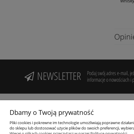
Whisky
Opini
NEWSLETTER
Podaj swój adres e-mail, je
informacje o nowościach i 
Dbamy o Twoją prywatność
Pliki cookies i pokrewne im technologie umożliwiają poprawne działa
Potrzebujesz pomocy? Zadzwoń!
R
do sklepu lub dostosować użycie plików do swoich preferencji, wybiera
+48 606 994 946
Więcej o plikach cookies przeczytasz w naszej Polityce prywatności.