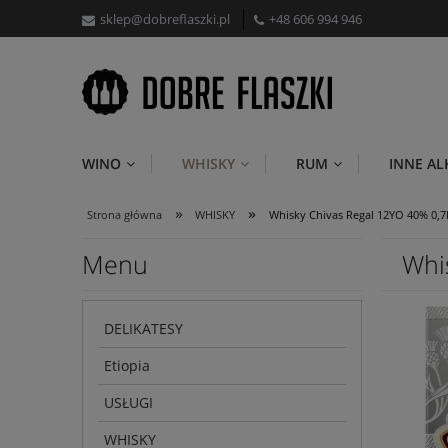
sklep@dobreflaszki.pl
+48 606 994 946
WINO
WHISKY
RUM
INNE A
»
»
Strona główna
WHISKY
Whisky Chivas Regal 12YO 40% 0,7
Menu
Whi
DELIKATESY
Etiopia
USŁUGI
WHISKY