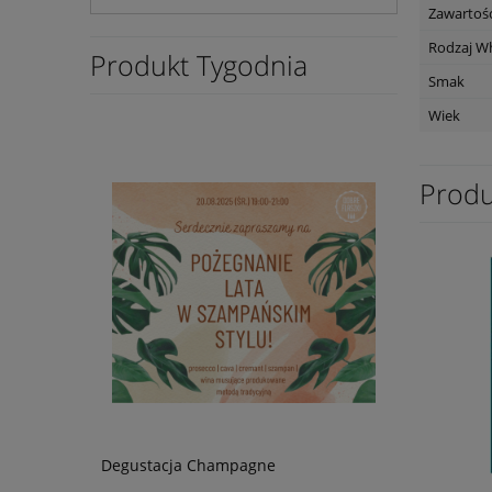
Zawartość
Rodzaj W
Produkt Tygodnia
Smak
Wiek
Produ
Degustacja Champagne
Wino Bonfi
Blanc 0,75L