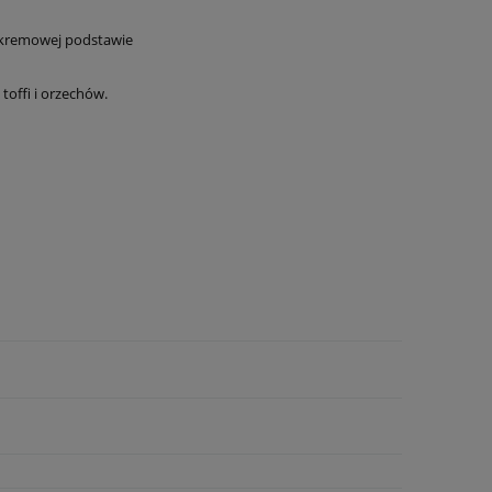
o kremowej podstawie
toffi i orzechów.