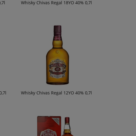
,7l
Whisky Chivas Regal 18YO 40% 0,7l
54,90 zł
56,90 zł
om o
ości
0,7l
Whisky Chivas Regal 12YO 40% 0,7l