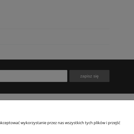
zapisz się
INFORMACJE
O NAS
kceptować wykorzystanie przez nas wszystkich tych plików i przejść
Polityka prywatności
Kontakt