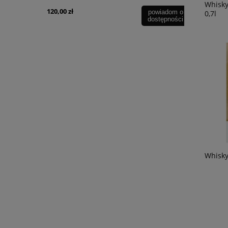
Whisky
120,00 zł
49,90 zł
powiadom o
powiadom o
0,7l
dostępności
dostępności
Whisky