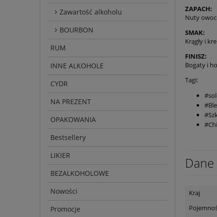
ZAPACH:
Zawartość alkoholu
Nuty owocó
BOURBON
SMAK:
Krągły i kr
RUM
FINISZ:
Bogaty i ho
INNE ALKOHOLE
Tagi:
CYDR
#so
NA PREZENT
#Bl
#Szk
OPAKOWANIA
#Ch
Bestsellery
LIKIER
Dane 
BEZALKOHOLOWE
Nowości
Kraj
Pojemno
Promocje