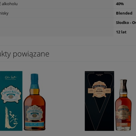
 alkoholu
40%
hisky
Blended
Słodko - 
12 lat
kty powiązane
ls L'Esparrou Sauvignon
Wino Tagaro Apulia Gravity Primitiv
0,75