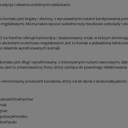
 edycja z dwiema ozdobnymi szklankami.
o koniaku jest bogaty i złożony, z wyczuwalnymi nutami kandyzowanej pom
migdałowymi. Można także wyczuć subtelne nuty beczkowe czekolady i skó
Ice Panther oferuje harmonijny i zbalansowany smak, w którym dominują 
i akcentami orzechowo-migdałowymi. Jest to koniak o jedwabistej teksturze 
ko składnik wyrafinowanych koktajli.
o koniaku jest długi i wyrafinowany, z intensywnymi nutami owocowymi, dęb
iu. Jest to zrównoważony finisz, który zachęca do powolnego delektowania
renomowany producent koniaków, który od lat słynie z doskonałej jakości s
ukowXOIcePanther
niak
gnac
gustacjaKoniaku
reFlaszki