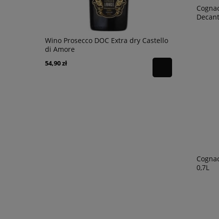
Cognac
Decant
ardonnay
Wino Prosecco DOC Extra dry Castello
Wino Tagar
di Amore
Negroamaro
54,90 zł
59,90 zł
Cognac
0,7L