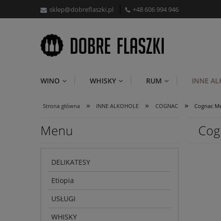
sklep@dobreflaszki.pl
+48 606 994 946
WINO
WHISKY
RUM
INNE A
»
»
»
Strona główna
INNE ALKOHOLE
COGNAC
Cognac Me
Menu
Cog
DELIKATESY
Etiopia
USŁUGI
WHISKY