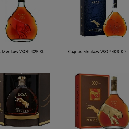
c Meukow VSOP 40% 3L
Cognac Meukow VSOP 40% 0,7l