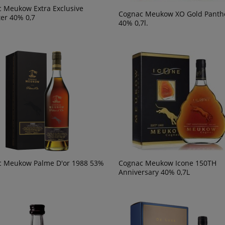
 Meukow Extra Exclusive
Cognac Meukow XO Gold Panth
er 40% 0,7
40% 0,7l.
o Passo del Sud
Wino Tagaro Apulia Gravity Primitiv
/primitivo 0,75l
0,75
246,90 zł
powiadom o
powiad
dostępności
dostępn
 Meukow Palme D'or 1988 53%
Cognac Meukow Icone 150TH
Anniversary 40% 0,7L