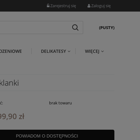
Zarejestruj się
Zaloguj się
(PUSTY)
DZENIOWE
DELIKATESY
WIĘCEJ
klanki
ć:
brak towaru
99,90 zł
POWIADOM O DOSTĘPNOŚCI