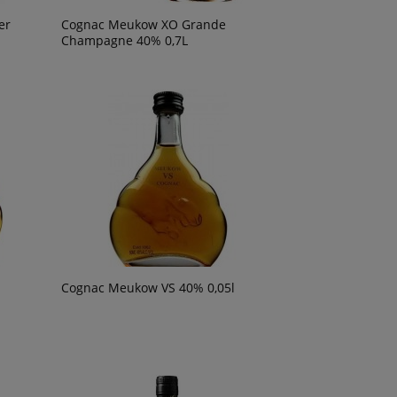
er
Cognac Meukow XO Grande
Champagne 40% 0,7L
o
Wino Bonfils L'Esparrou Rose 0,75L
Wino Oh Sister Blan
49,90 zł
39,90 zł
om o
ości
Cognac Meukow VS 40% 0,05l