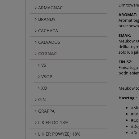
Limitowana
ARMAGNAC
AROMAT:
BRANDY
Aromat teg
orzechowo-
CACHACA
SMAK:
Meukow XO 
CALVADOS
delikatnym
solo lub ja
COGNAC
FINISZ:
VS
Finisz teg
podniebien
VSOP
XO
Meukow to 
Hasztagi:
GIN
#Me
GRAPPA
#Ko
#Co
LIKIER DO 18%
#De
#Dob
LIKIER POWYŻEJ 18%