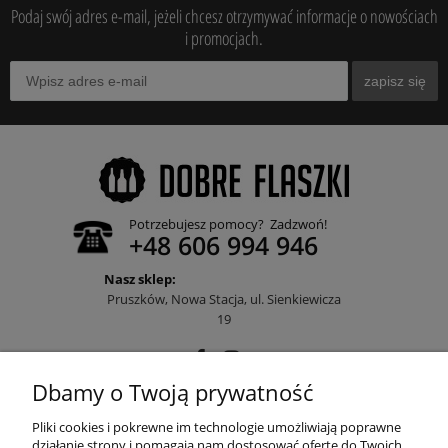
Podaj swój adres e-mail, jeżeli chcesz otrzymywać informacje o nowościach
i promocjach.
zapisz się
Potrzebujesz pomocy? Zadzwoń!
+48 606 994 946
Nasz sklep:
Pruszków, Nowa Stacja, ul. Sienkiewicza
19
Dbamy o Twoją prywatność
POMOC
Pliki cookies i pokrewne im technologie umożliwiają poprawne
działanie strony i pomagają nam dostosować ofertę do Twoich