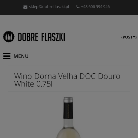
sklep@dobreflaszki.pl
+48 606 994 946
(PUSTY)
Wino Dorna Velha DOC Douro
White 0,75l