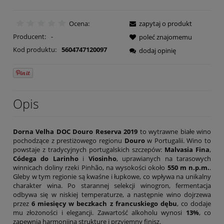
Ocena:
zapytaj o produkt
Producent:
-
poleć znajomemu
Kod produktu:
5604747120097
dodaj opinię
Opis
Dorna Velha DOC Douro Reserva 2019
to wytrawne białe wino
pochodzące z prestiżowego regionu
Douro
w Portugalii. Wino to
powstaje z tradycyjnych portugalskich szczepów:
Malvasia Fina
,
Códega do Larinho
i
Viosinho
, uprawianych na tarasowych
winnicach doliny rzeki Pinhão, na wysokości około
550 m n.p.m.
.
Gleby w tym regionie są kwaśne i łupkowe, co wpływa na unikalny
charakter wina. Po starannej selekcji winogron, fermentacja
odbywa się w niskiej temperaturze, a następnie wino dojrzewa
przez
6 miesięcy w beczkach z francuskiego dębu
, co dodaje
mu złożoności i elegancji. Zawartość alkoholu wynosi
13%
, co
zapewnia harmonijną strukturę i przyjemny finisz.