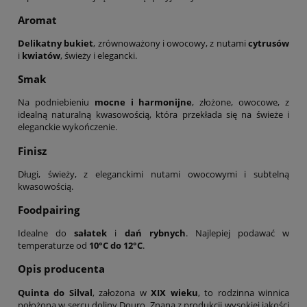
Aromat
Delikatny bukiet
, zrównoważony i owocowy, z nutami
cytrusów
i
kwiatów
, świeży i elegancki.
Smak
Na podniebieniu
mocne i harmonijne
, złożone, owocowe, z
idealną naturalną kwasowością, która przekłada się na świeże i
eleganckie wykończenie.
Finisz
Długi, świeży, z eleganckimi nutami owocowymi i subtelną
kwasowością.
Foodpairing
Idealne do
sałatek
i
dań rybnych
. Najlepiej podawać w
temperaturze od
10°C do 12°C
.
Opis producenta
Quinta do Silval
, założona w
XIX wieku
, to rodzinna winnica
położona w sercu doliny Douro. Znana z produkcji wysokiej jakości