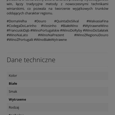
win, łączy tradycyjne metody z nowoczesnymi technikami
winiarskimi, co pozwala na tworzenie wyjątkowych trunków
oddających charakter regionu.
#DornaVelha #Douro #QuintaDoSilval #MalvasiaFina
#CodegaDoLarinho #Viosinho #BiałeWino #WytrawneWino
#FrancuskiDąb #WinoPortugalskie #WinoDoRyby #WinoDoSałatek
#WinoNaLato #WinoNaPrezent #WinoZRegionuDouro
#WinoZPortugalii #WinoBiałeWytrawne
Dane techniczne
Kolor
Białe
Smak
Wytrawne
Rodzaj