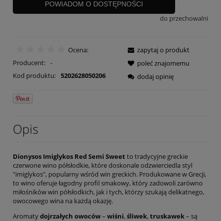
POWIADOM O DOSTĘPNOŚCI
do przechowalni
Ocena:
zapytaj o produkt
Producent:
-
poleć znajomemu
Kod produktu:
5202628050206
dodaj opinię
Opis
Dionysos Imiglykos Red Semi Sweet
to tradycyjne greckie
czerwone wino półsłodkie, które doskonale odzwierciedla styl
"imiglykos", popularny wśród win greckich. Produkowane w Grecji,
to wino oferuje łagodny profil smakowy, który zadowoli zarówno
miłośników win półsłodkich, jak i tych, którzy szukają delikatnego,
owocowego wina na każdą okazję.
Aromaty
dojrzałych owoców
–
wiśni
,
śliwek
,
truskawek
– są