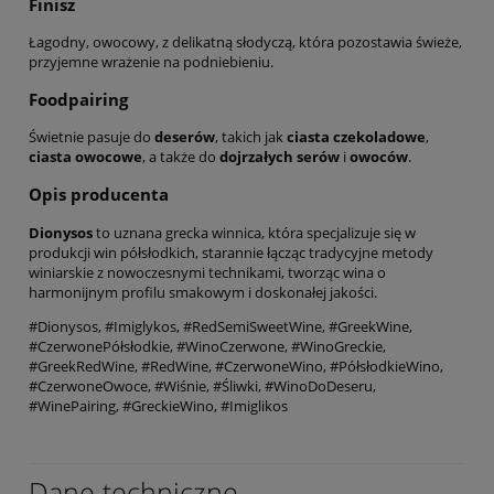
Finisz
Łagodny, owocowy, z delikatną słodyczą, która pozostawia świeże,
przyjemne wrażenie na podniebieniu.
Foodpairing
Świetnie pasuje do
deserów
, takich jak
ciasta czekoladowe
,
ciasta owocowe
, a także do
dojrzałych serów
i
owoców
.
Opis producenta
Dionysos
to uznana grecka winnica, która specjalizuje się w
produkcji win półsłodkich, starannie łącząc tradycyjne metody
winiarskie z nowoczesnymi technikami, tworząc wina o
harmonijnym profilu smakowym i doskonałej jakości.
#Dionysos, #Imiglykos, #RedSemiSweetWine, #GreekWine,
#CzerwonePółsłodkie, #WinoCzerwone, #WinoGreckie,
#GreekRedWine, #RedWine, #CzerwoneWino, #PółsłodkieWino,
#CzerwoneOwoce, #Wiśnie, #Śliwki, #WinoDoDeseru,
#WinePairing, #GreckieWino, #Imiglikos
Dane techniczne