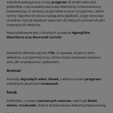
subtelnie wzbogacone o nuty
przypraw
. W smaku wino jest
półsłodkie, z wyczuwalną owocową świeżością i zrównoważoną
kwasowością, co sprawia, że jest łatwe w piciu i przyjemne. Lekkie
taniny i łagodna struktura nadają winu gładkość, a jego owocowy
charakter czyni je idealnym wyborem do lżejszych potraw lub jako
towarzysz do deserów.
Wyprodukowane jest z lokalnych szczepów
Agiorgitiko,
Mantilaria oraz Mavroudi Corinth
Zawartość alkoholu wynosi
11%
, co sprawia, że jest to wino
delikatne, o przyjemnej mocy, które można serwować zarówno
solo, jak i w połączeniu z jedzeniem.
Aromat
Aromaty
dojrzałych wiśni
,
śliwek
, z lekkimi nutami
przypraw
i
subtelnymi akcentami
truskawek
.
Smak
Półsłodkie, z nutami
czerwonych owoców
, takich jak
śliwki
,
wiśnie
i
truskawki
, dobrze zbalansowane delikatną kwasowością.