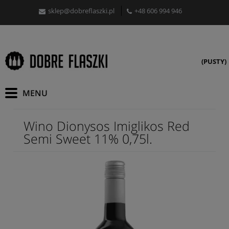
sklep@dobreflaszki.pl
+48 606 994 946
(PUSTY)
Wino Dionysos Imiglikos Red
Semi Sweet 11% 0,75l.