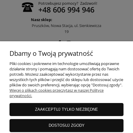
Potrzebujesz pomocy? Zadzwoń!
+48 606 994 946
Nasz sklep:
Pruszków, Nowa Stacja, ul. Sienkiewicza
19
Dbamy o Twoją prywatność
POMOC
Pliki cookies i pokrewne im technologie umożliwiają poprawne
działanie strony i pomagają nam dostosować ofertę do Twoich
potrzeb. Możesz zaakceptować wykorzystanie przez nas
wszystkich tych plików i przejść do sklepu lub dostosować użycie
MOJE KONTO
plików do swoich preferencji, wybierając opcję "Dostosuj zgody".
Więcej o plikach cookies przeczytasz w naszej Polityce
prywatności.
PŁATNOŚCI I DOSTAWA
ZAAKCEPTUJ TYLKO NIEZBĘDNE
INFORMACJE
DOSTOSUJ ZGODY