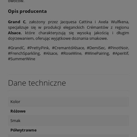
owoców.
Opis producenta
Grand C
, założony przez Jacquesa Cattina i Axela Wulfkena,
specjalizuje się w produkcji eleganckich Crémantów z regionu
Alsace
, które charakteryzują się wysoką jakością i długim
dojrzewaniem, oferując wyjątkowe doznania smakowe.
#GrandC, #PrettyPink, #CremantdAlsace, #DemiSec, #PinotNoir,
#FrenchSparkling, #Alsace, #RoseWine, #WinePairing, #Aperitif,
#SummerWine
Dane techniczne
Kolor
Różowe
Smak
Półwytrawne