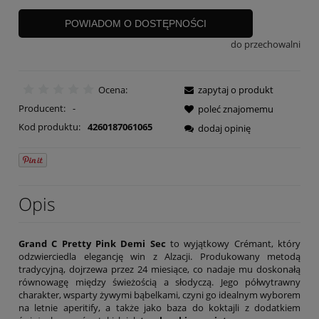
POWIADOM O DOSTĘPNOŚCI
do przechowalni
Ocena:
zapytaj o produkt
Producent:
-
poleć znajomemu
Kod produktu:
4260187061065
dodaj opinię
Opis
Grand C Pretty Pink Demi Sec
to wyjątkowy Crémant, który
odzwierciedla elegancję win z Alzacji. Produkowany metodą
tradycyjną, dojrzewa przez 24 miesiące, co nadaje mu doskonałą
równowagę między świeżością a słodyczą. Jego półwytrawny
charakter, wsparty żywymi bąbelkami, czyni go idealnym wyborem
na letnie aperitify, a także jako baza do koktajli z dodatkiem