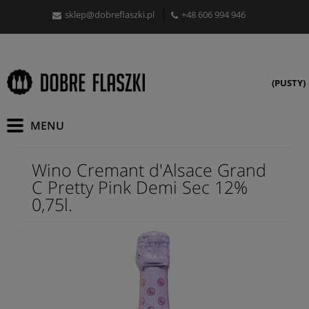
sklep@dobreflaszki.pl
+48 606 994 946
(PUSTY)
Wino Cremant d'Alsace Grand
C Pretty Pink Demi Sec 12%
0,75l.