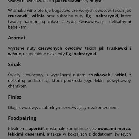
świeżych owoców, takich jak
truskawki
czy
mięta
.
W smaku wino oferuje bogactwo czerwonych owoców, takich jak
truskawki
,
wiśnie
oraz subtelne nuty
fig
i
nektarynki
, które
tworzą harmonijną całość z żywą kwasowością i delikatnymi
bąbelkami.
Aromat
Wyraźne nuty
czerwonych owoców
, takich jak
truskawki
i
wiśnie
, uzupełnione o akcenty
fig
i
nektarynki
.
Smak
Świeży i owocowy, z wyraźnymi nutami
truskawek
i
wiśni
, z
delikatną perlistością, która podkreśla jego lekki, półwytrawny
charakter.
Finisz
Długi, owocowy, z subtelnym, orzeźwiającym zakończeniem.
Foodpairing
Idealne na
aperitif
, doskonale komponuje się z
owocami morza
,
lekkimi deserami
, a także w koktajlach z dodatkiem świeżych