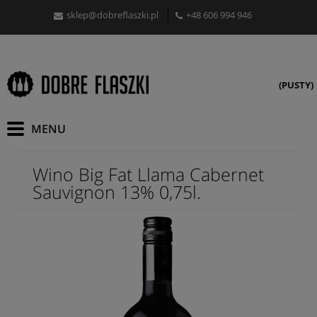
sklep@dobreflaszki.pl
+48 606 994 946
(PUSTY)
Wino Big Fat Llama Cabernet
Sauvignon 13% 0,75l.