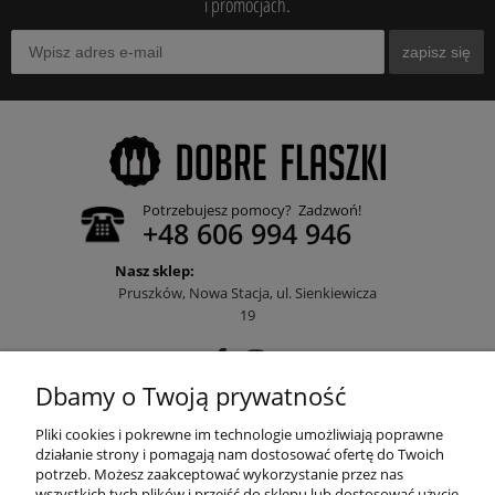
i promocjach.
zapisz się
Potrzebujesz pomocy? Zadzwoń!
+48 606 994 946
Nasz sklep:
Pruszków, Nowa Stacja, ul. Sienkiewicza
19
Dbamy o Twoją prywatność
POMOC
Pliki cookies i pokrewne im technologie umożliwiają poprawne
działanie strony i pomagają nam dostosować ofertę do Twoich
potrzeb. Możesz zaakceptować wykorzystanie przez nas
wszystkich tych plików i przejść do sklepu lub dostosować użycie