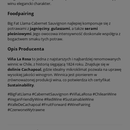
winu elegancki charakter.
Foodpairing
Big Fat Llama Cabernet Sauvignon najlepiej komponuje się z
potrawami z
jagnięciny
,
gulaszami
, a także
serami
pleśniowymi
. Jego owocowa intensywność doskonale współgra z
bogactwem smaku tych potraw.
Opis Producenta
Viña La Rosa
to jedna z najstarszych i najbardziej renomowanych
winnic w Chile, z historią sięgającą 1824 roku. Znajduje się w
dolinie Cachapoal
, gdzie idealny mikroklimat pozwala na uprawę
wysokiej jakości winogron. Winnica jest pionierem w
zrównoważonej produkcji wina, co potwierdza ich certyfikat
Sustainability
.
#BigFatLlama #CabernetSauvignon #ViñaLaRosa #ChileanWine
#VeganFriendlyWine #RedWine #SustainableWine
#ValleDeCachapoal #FruitForward #WinePairing
#CzerwoneWytrawne