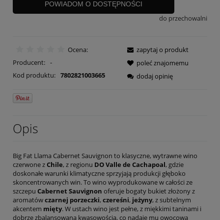
POWIADOM O DOSTĘPNOŚCI
do przechowalni
Ocena:
zapytaj o produkt
Producent:
-
poleć znajomemu
Kod produktu:
7802821003665
dodaj opinię
Opis
Big Fat Llama Cabernet Sauvignon to klasyczne, wytrawne wino
czerwone z
Chile
, z regionu
DO Valle de Cachapoal
, gdzie
doskonałe warunki klimatyczne sprzyjają produkcji głęboko
skoncentrowanych win. To wino wyprodukowane w całości ze
szczepu
Cabernet Sauvignon
oferuje bogaty bukiet złożony z
aromatów
czarnej porzeczki
,
czereśni
,
jeżyny
, z subtelnym
akcentem
mięty
. W ustach wino jest pełne, z miękkimi taninami i
dobrze zbalansowaną kwasowością, co nadaje mu owocową