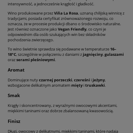
intensywność, a jednocześnie krągłość i gładkość.
Wino produkowane przez
Viña La Rosa
, uznaną chilijską winnicę z
tradycjami, posiada certyfikat zrównoważonego rozwoju, co
oznacza, że w procesie produkcji dbano o środowisko naturalne.
Jest również oznaczone jako
Vegan Friendly
, co czyni je
odpowiednim dla osób szukających win bez składników
pochodzenia zwierzęcego.
To wino świetnie sprawdza się podawane w temperaturze
16–
18°C
, szczególnie w połączeniu z daniami z
jagnięciny
,
gulaszami
oraz
serami pleśniowymi
.
Aromat
Dominujące nuty
czarnej porzeczki
,
czereśni
i
jeżyny
,
wzbogacone delikatnym aromatem
mięty
i
truskawki
.
Smak
Krągły i skoncentrowany, z wyraźnymi owocowymi akcentami,
miękkimi taninami oraz dobrze zbalansowaną kwasowością.
Finisz
Długi, owocowy z delikatnymi, miękkimi taninami, które nadają