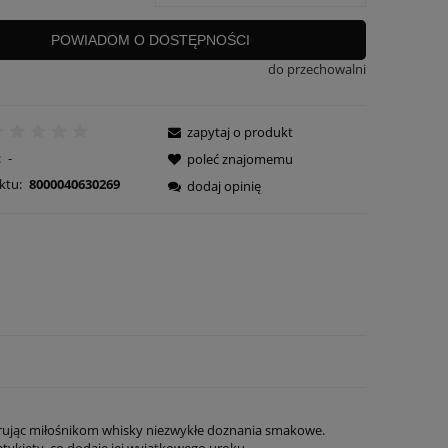
POWIADOM O DOSTĘPNOŚCI
do przechowalni
zapytaj o produkt
:
-
poleć znajomemu
ktu:
8000040630269
dodaj opinię
erując miłośnikom whisky niezwykłe doznania smakowe.
etykiety, co dodaje jej wyjątkowego uroku.