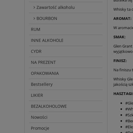
Zawartość alkoholu
Whisky ta 
BOURBON
AROMAT:
W aromacie
RUM
SMAK:
INNE ALKOHOLE
Glen Grant
CYDR
wyjątkowo
FINISZ:
NA PREZENT
Na finiszu 
OPAKOWANIA
Whisky Gle
Bestsellery
jakością sz
HASZTAGI
LIKIER
#Gl
BEZALKOHOLOWE
#Wh
#Sz
Nowości
#Be
#Ele
Promocje
#De