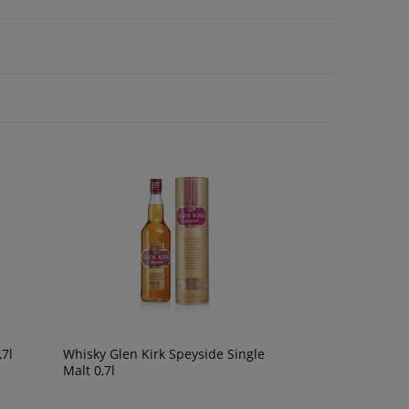
59,90 zł
49,90 zł
powiadom o
dostępności
7l
Whisky Glen Kirk Speyside Single
Malt 0,7l