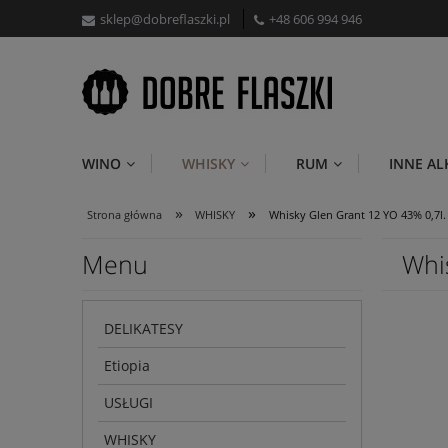
sklep@dobreflaszki.pl
+48 606 994 946
WINO
WHISKY
RUM
INNE A
»
»
Strona główna
WHISKY
Whisky Glen Grant 12 YO 43% 0,7l.
Menu
Whi
DELIKATESY
Etiopia
USŁUGI
WHISKY