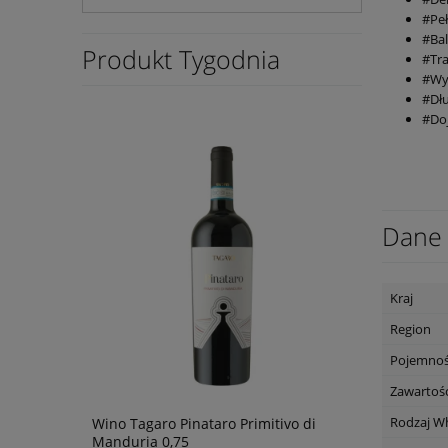
#Pe
#Ba
Produkt Tygodnia
#Tra
#Wy
#Dłu
#Do
Dane 
Kraj
Region
Pojemno
Zawartość
Rodzaj W
Wino Tagaro Pinataro Primitivo di
Wino The R
Manduria 0,75
Marlboroug