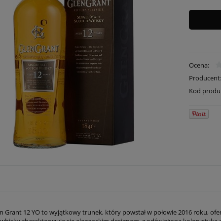
Ocena:
Producent
Kod produ
n Grant 12 YO to wyjątkowy trunek, który powstał w połowie 2016 roku, of
j whisky charakteryzuje się eleganckim designem, z odświeżoną kolorystyką 