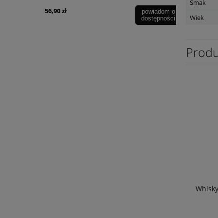
Smak
56,90 zł
69,90 zł
powiadom o
powiadom o
Wiek
dostępności
dostępności
Produ
Whisky