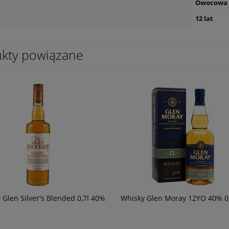
Owocowa
54,90 zł
powiadom o
12 lat
dostępności
kty powiązane
 Glen Silver's Blended 0,7l 40%
Whisky Glen Moray 12YO 40% 0,