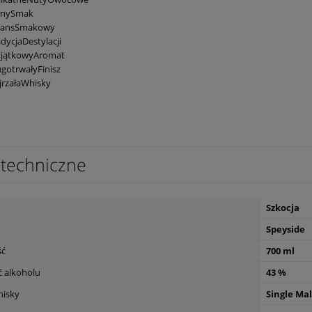
łnySmak
lansSmakowy
dycjaDestylacji
jątkowyAromat
gotrwałyFinisz
jrzałaWhisky
techniczne
Szkocja
Speyside
ść
700 ml
 alkoholu
43 %
hisky
Single Mal
etreat Sauvignon blanc
Wino Prosecco DOC Extra dry Castel
h 0,75
di Amore