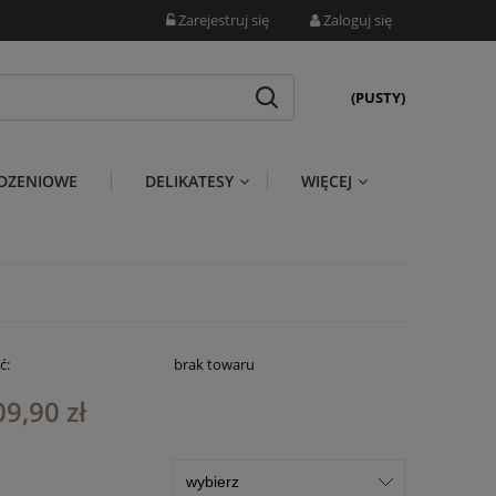
Zarejestruj się
Zaloguj się
(PUSTY)
DZENIOWE
DELIKATESY
WIĘCEJ
ć:
brak towaru
09,90 zł