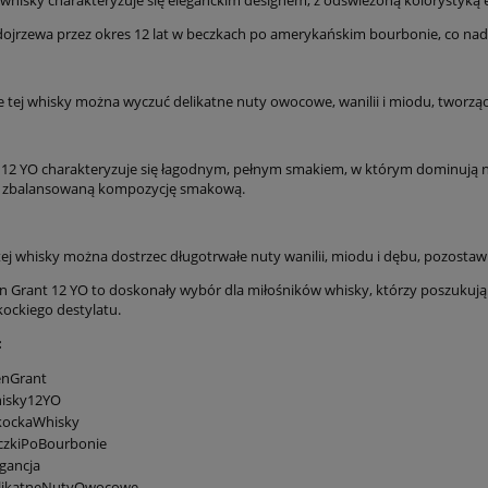
dojrzewa przez okres 12 lat w beczkach po amerykańskim bourbonie, co nadaj
 tej whisky można wyczuć delikatne nuty owocowe, wanilii i miodu, tworz
 12 YO charakteryzuje się łagodnym, pełnym smakiem, w którym dominują nut
 zbalansowaną kompozycję smakową.
tej whisky można dostrzec długotrwałe nuty wanilii, miodu i dębu, pozostawi
n Grant 12 YO to doskonały wybór dla miłośników whisky, którzy poszukują
kockiego destylatu.
:
enGrant
isky12YO
kockaWhisky
czkiPoBourbonie
gancja
likatneNutyOwocowe