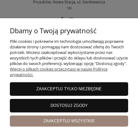
Pruszków, Nowa Stacja, ul. Sienkiewicza
19
Dbamy o Twoją prywatność
POMOC
Pliki cookies i pokrewne im technologie umożliwiają poprawne
działanie strony i pomagają nam dostosować ofertę do Twoich
potrzeb. Możesz zaakceptować wykorzystanie przez nas
wszystkich tych plików i przejść do sklepu lub dostosować użycie
MOJE KONTO
plików do swoich preferencji, wybierając opcję "Dostosuj zgody".
Więcej o plikach cookies przeczytasz w naszej Polityce
prywatności.
PŁATNOŚCI I DOSTAWA
ZAAKCEPTUJ TYLKO NIEZBĘDNE
INFORMACJE
DOSTOSUJ ZGODY
ZAAKCEPTUJ WSZYSTKIE
O NAS