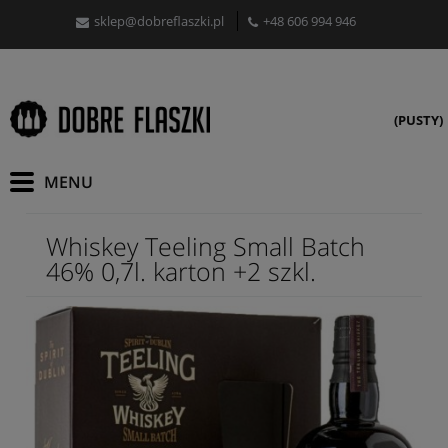
sklep@dobreflaszki.pl
+48 606 994 946
(PUSTY)
Whiskey Teeling Small Batch
46% 0,7l. karton +2 szkl.