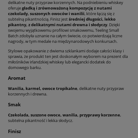
delikatne nuty przypraw korzennych. Na podniebieniu whiskey
oferuje
gładką i zrównoważoną kompozycję z nutami
czekolady, suszonych owoców i wanilii
, które łączą się z
subtelną pikantnością. Finisz jest
średniej długości, lekko
pikantny, z delikatnymi nutami drewna i słodyczy
. Dzięki
swojemu wyjątkowemu profilowi smakowemu, Teeling Small
Batch zdobyła uznanie na całym świecie, co potwierdzają liczne
nagrody, w tym medale na międzynarodowych konkursach.
Stylowe opakowanie z dwiema szklankami dodaje całości klasy i
sprawia, że produkt ten jest doskonałym wyborem na prezent dla
miłośników irlandzkiej whiskey lub elegancki dodatek do
domowego barku.
Aromat
Wanilia, karmel, owoce tropikalne
, delikatne nuty przypraw
korzennych i drewna.
Smak
Czekolada, suszone owoce, wanilia, przyprawy korzenne
,
subtelna pikantność i lekka słodycz.
Finisz