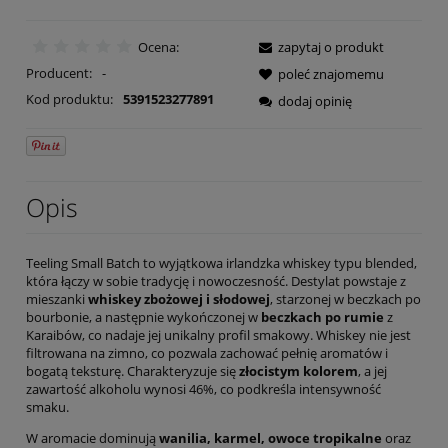
Ocena:
zapytaj o produkt
Producent:
-
poleć znajomemu
Kod produktu:
5391523277891
dodaj opinię
Opis
Teeling Small Batch to wyjątkowa irlandzka whiskey typu blended,
która łączy w sobie tradycję i nowoczesność. Destylat powstaje z
mieszanki
whiskey zbożowej i słodowej
, starzonej w beczkach po
bourbonie, a następnie wykończonej w
beczkach po rumie
z
Karaibów, co nadaje jej unikalny profil smakowy. Whiskey nie jest
filtrowana na zimno, co pozwala zachować pełnię aromatów i
bogatą teksturę. Charakteryzuje się
złocistym kolorem
, a jej
zawartość alkoholu wynosi 46%, co podkreśla intensywność
smaku.
W aromacie dominują
wanilia, karmel, owoce tropikalne
oraz