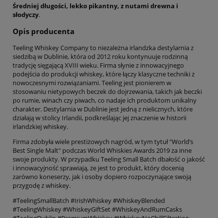
Średniej długości, lekko pikantny, z nutami drewna i
słodyczy
.
Opis producenta
Teeling Whiskey Company to niezależna irlandzka destylarnia z
siedzibą w Dublinie, która od 2012 roku kontynuuje rodzinną
tradycję sięgającą XVIII wieku. Firma słynie z innowacyjnego
podejścia do produkcji whiskey, które łączy klasyczne techniki z
nowoczesnymi rozwiązaniami. Teeling jest pionierem w
stosowaniu nietypowych beczek do dojrzewania, takich jak beczki
po rumie, winach czy piwach, co nadaje ich produktom unikalny
charakter. Destylarnia w Dublinie jest jedną z nielicznych, które
działają w stolicy Irlandii, podkreślając jej znaczenie w historii
irlandzkiej whiskey.
Firma zdobyła wiele prestiżowych nagród, w tym tytuł "World’s
Best Single Malt" podczas World Whiskies Awards 2019 za inne
swoje produkty. W przypadku Teeling Small Batch dbałość o jakość
i innowacyjność sprawiają, że jest to produkt, który docenią
zarówno koneserzy, jak i osoby dopiero rozpoczynające swoją
przygodę z whiskey.
#TeelingSmallBatch #IrishWhiskey #WhiskeyBlended
#TeelingWhiskey #WhiskeyGiftSet #WhiskeyAndRumCasks