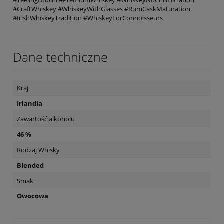
#TeelingDublin #PremiumWhiskey #WhiskeyNoChillFiltration
#CraftWhiskey #WhiskeyWithGlasses #RumCaskMaturation
#IrishWhiskeyTradition #WhiskeyForConnoisseurs
Dane techniczne
Kraj
Irlandia
Zawartość alkoholu
46 %
Rodzaj Whisky
Blended
Smak
Owocowa