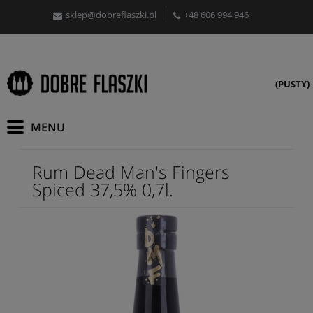
sklep@dobreflaszki.pl
+48 606 994 946
(PUSTY)
Rum Dead Man's Fingers
Spiced 37,5% 0,7l.