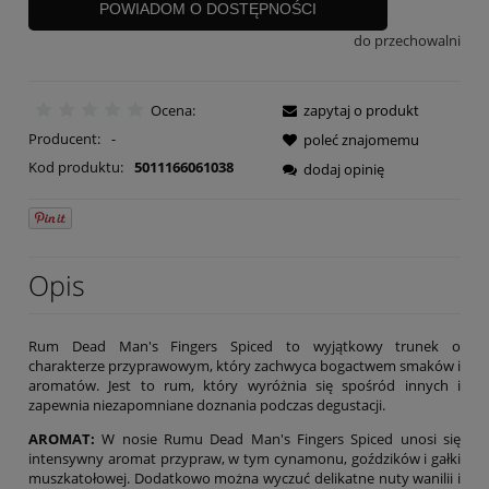
POWIADOM O DOSTĘPNOŚCI
do przechowalni
Ocena:
zapytaj o produkt
Producent:
-
poleć znajomemu
Kod produktu:
5011166061038
dodaj opinię
Opis
Rum Dead Man's Fingers Spiced to wyjątkowy trunek o
charakterze przyprawowym, który zachwyca bogactwem smaków i
aromatów. Jest to rum, który wyróżnia się spośród innych i
zapewnia niezapomniane doznania podczas degustacji.
AROMAT:
W nosie Rumu Dead Man's Fingers Spiced unosi się
intensywny aromat przypraw, w tym cynamonu, goździków i gałki
muszkatołowej. Dodatkowo można wyczuć delikatne nuty wanilii i