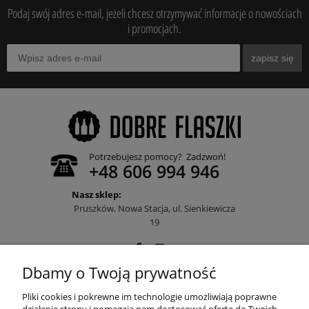
Podaj swój adres e-mail, jeżeli chcesz otrzymywać informacje o nowościach
i promocjach.
zapisz się
Potrzebujesz pomocy? Zadzwoń!
+48 606 994 946
Nasz sklep:
Pruszków, Nowa Stacja, ul. Sienkiewicza
19
Dbamy o Twoją prywatność
POMOC
Pliki cookies i pokrewne im technologie umożliwiają poprawne