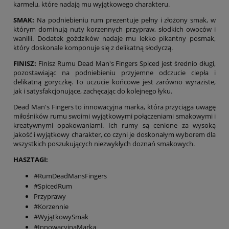
karmelu, które nadają mu wyjątkowego charakteru.
SMAK:
Na podniebieniu rum prezentuje pełny i złożony smak, w
którym dominują nuty korzennych przypraw, słodkich owoców i
wanilii. Dodatek goździków nadaje mu lekko pikantny posmak,
który doskonale komponuje się z delikatną słodyczą.
FINISZ:
Finisz Rumu Dead Man's Fingers Spiced jest średnio długi,
pozostawiając na podniebieniu przyjemne odczucie ciepła i
delikatną goryczkę. To uczucie końcowe jest zarówno wyraziste,
jak i satysfakcjonujące, zachęcając do kolejnego łyku.
Dead Man's Fingers to innowacyjna marka, która przyciąga uwagę
miłośników rumu swoimi wyjątkowymi połączeniami smakowymi i
kreatywnymi opakowaniami. Ich rumy są cenione za wysoką
jakość i wyjątkowy charakter, co czyni je doskonałym wyborem dla
wszystkich poszukujących niezwykłych doznań smakowych.
HASZTAGI:
#RumDeadMansFingers
#SpicedRum
Przyprawy
#Korzennie
#WyjątkowySmak
#InnowacyjnaMarka