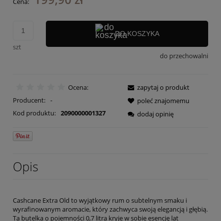
Cena:
DO KOSZYKA
szt
do przechowalni
Ocena:
zapytaj o produkt
Producent:
-
poleć znajomemu
Kod produktu:
2090000001327
dodaj opinię
Opis
Cashcane Extra Old to wyjątkowy rum o subtelnym smaku i
wyrafinowanym aromacie, który zachwyca swoją elegancją i głębią.
Ta butelka o pojemności 0,7 litra kryje w sobie esencję lat