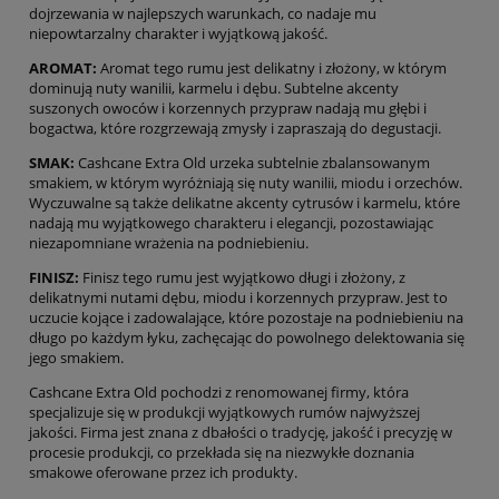
dojrzewania w najlepszych warunkach, co nadaje mu
niepowtarzalny charakter i wyjątkową jakość.
AROMAT:
Aromat tego rumu jest delikatny i złożony, w którym
dominują nuty wanilii, karmelu i dębu. Subtelne akcenty
suszonych owoców i korzennych przypraw nadają mu głębi i
bogactwa, które rozgrzewają zmysły i zapraszają do degustacji.
SMAK:
Cashcane Extra Old urzeka subtelnie zbalansowanym
smakiem, w którym wyróżniają się nuty wanilii, miodu i orzechów.
Wyczuwalne są także delikatne akcenty cytrusów i karmelu, które
nadają mu wyjątkowego charakteru i elegancji, pozostawiając
niezapomniane wrażenia na podniebieniu.
FINISZ:
Finisz tego rumu jest wyjątkowo długi i złożony, z
delikatnymi nutami dębu, miodu i korzennych przypraw. Jest to
uczucie kojące i zadowalające, które pozostaje na podniebieniu na
długo po każdym łyku, zachęcając do powolnego delektowania się
jego smakiem.
Cashcane Extra Old pochodzi z renomowanej firmy, która
specjalizuje się w produkcji wyjątkowych rumów najwyższej
jakości. Firma jest znana z dbałości o tradycję, jakość i precyzję w
procesie produkcji, co przekłada się na niezwykłe doznania
smakowe oferowane przez ich produkty.