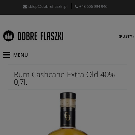
sklep@dobreflaszki.pl
+48 606 994 946
(PUSTY)
Rum Cashcane Extra Old 40%
0,7l.