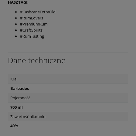
HASZTAGI:
#CashcaneExtraOld
#RumLovers
#PremiumRum
#CraftSpirits
#RumTasting
Dane techniczne
Kraj
Barbados
Pojemność
700 ml
Zawartość alkoholu
40%