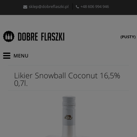
sklep@dobreflaszki.pl
+48 606 994 946
(PUSTY)
Likier Snowball Coconut 16,5%
0,7l.