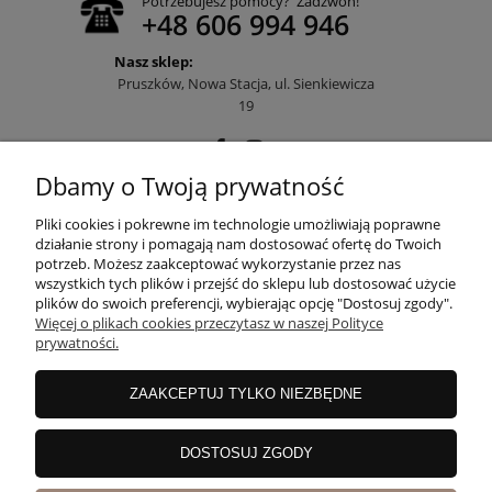
Potrzebujesz pomocy? Zadzwoń!
+48 606 994 946
Nasz sklep:
Pruszków, Nowa Stacja, ul. Sienkiewicza
19
Dbamy o Twoją prywatność
POMOC
Pliki cookies i pokrewne im technologie umożliwiają poprawne
działanie strony i pomagają nam dostosować ofertę do Twoich
potrzeb. Możesz zaakceptować wykorzystanie przez nas
wszystkich tych plików i przejść do sklepu lub dostosować użycie
MOJE KONTO
plików do swoich preferencji, wybierając opcję "Dostosuj zgody".
Więcej o plikach cookies przeczytasz w naszej Polityce
prywatności.
PŁATNOŚCI I DOSTAWA
ZAAKCEPTUJ TYLKO NIEZBĘDNE
INFORMACJE
DOSTOSUJ ZGODY