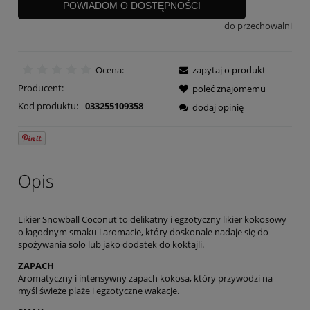
POWIADOM O DOSTĘPNOŚCI
do przechowalni
Ocena:
zapytaj o produkt
Producent:
-
poleć znajomemu
Kod produktu:
033255109358
dodaj opinię
Opis
Likier Snowball Coconut to delikatny i egzotyczny likier kokosowy
o łagodnym smaku i aromacie, który doskonale nadaje się do
spożywania solo lub jako dodatek do koktajli.
ZAPACH
Aromatyczny i intensywny zapach kokosa, który przywodzi na
myśl świeże plaże i egzotyczne wakacje.