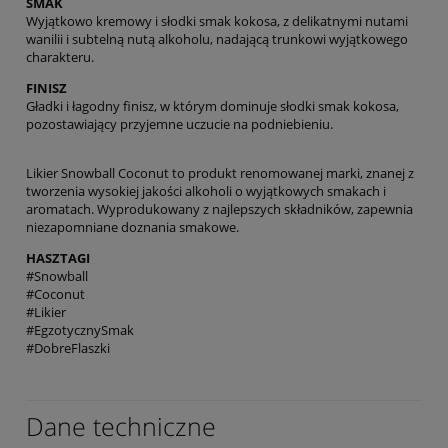
SMAK
Wyjątkowo kremowy i słodki smak kokosa, z delikatnymi nutami
wanilii i subtelną nutą alkoholu, nadającą trunkowi wyjątkowego
charakteru.
FINISZ
Gładki i łagodny finisz, w którym dominuje słodki smak kokosa,
pozostawiający przyjemne uczucie na podniebieniu.
Likier Snowball Coconut to produkt renomowanej marki, znanej z
tworzenia wysokiej jakości alkoholi o wyjątkowych smakach i
aromatach. Wyprodukowany z najlepszych składników, zapewnia
niezapomniane doznania smakowe.
HASZTAGI
#Snowball
#Coconut
#Likier
#EgzotycznySmak
#DobreFlaszki
Dane techniczne