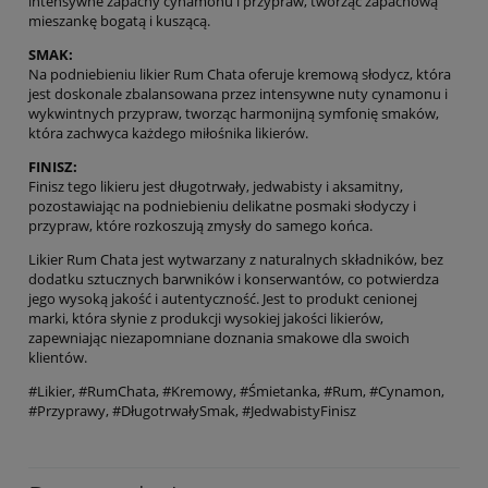
intensywne zapachy cynamonu i przypraw, tworząc zapachową
mieszankę bogatą i kuszącą.
SMAK:
Na podniebieniu likier Rum Chata oferuje kremową słodycz, która
jest doskonale zbalansowana przez intensywne nuty cynamonu i
wykwintnych przypraw, tworząc harmonijną symfonię smaków,
która zachwyca każdego miłośnika likierów.
FINISZ:
Finisz tego likieru jest długotrwały, jedwabisty i aksamitny,
pozostawiając na podniebieniu delikatne posmaki słodyczy i
przypraw, które rozkoszują zmysły do samego końca.
Likier Rum Chata jest wytwarzany z naturalnych składników, bez
dodatku sztucznych barwników i konserwantów, co potwierdza
jego wysoką jakość i autentyczność. Jest to produkt cenionej
marki, która słynie z produkcji wysokiej jakości likierów,
zapewniając niezapomniane doznania smakowe dla swoich
klientów.
#Likier, #RumChata, #Kremowy, #Śmietanka, #Rum, #Cynamon,
#Przyprawy, #DługotrwałySmak, #JedwabistyFinisz