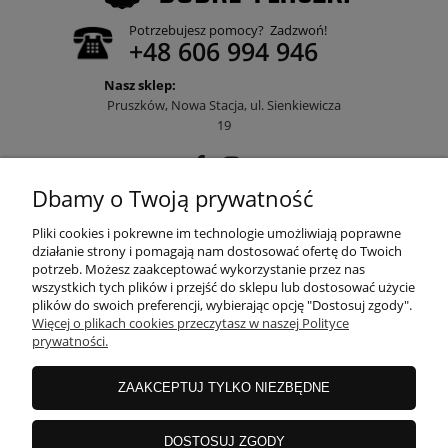
Potrzebujesz pomocy? Zadzwoń!
+48 606 994 946
Nasz sklep:
Pruszków, Nowa Stacja, ul. Sienkiewicza
19
Dbamy o Twoją prywatność
POMOC
Pliki cookies i pokrewne im technologie umożliwiają poprawne
działanie strony i pomagają nam dostosować ofertę do Twoich
potrzeb. Możesz zaakceptować wykorzystanie przez nas
wszystkich tych plików i przejść do sklepu lub dostosować użycie
MOJE KONTO
plików do swoich preferencji, wybierając opcję "Dostosuj zgody".
Więcej o plikach cookies przeczytasz w naszej Polityce
prywatności.
PŁATNOŚCI I DOSTAWA
ZAAKCEPTUJ TYLKO NIEZBĘDNE
INFORMACJE
DOSTOSUJ ZGODY