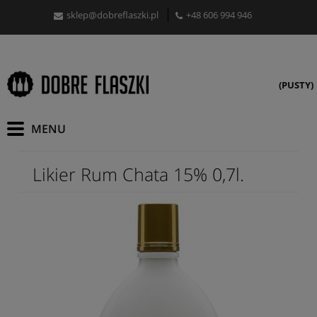
sklep@dobreflaszki.pl
+48 606 994 946
(PUSTY)
Likier Rum Chata 15% 0,7l.