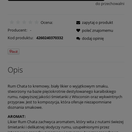
do przechowalni
Ocena:
zapytaj o produkt
Producent:
-
poleć znajomemu
Kod produktu:
4260240370332
dodaj opinię
Opis
Rum Chata to kremowy, biały likier o wyjątkowym smaku,
stworzony na bazie pięciokrotnie destylowanego karaibskiego
rumu, najwyższej jakości śmietanki z Wisconsin oraz wykwintnych
przypraw. Jest to kompozycja, która oferuje niezapomniane
doznania smakowe.
AROMAT:
Likier Rum Chata zachwyca aromatem, który wita z nutami świeżej
śmietanki i delikatnej słodyczy rumu, uzupełnionymi przez