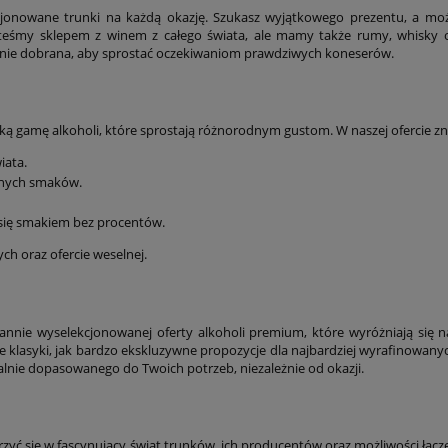
kcjonowane trunki na każdą okazję. Szukasz wyjątkowego prezentu, a moż
steśmy sklepem z winem z całego świata, ale mamy także rumy, whisky o
nnie dobrana, aby sprostać oczekiwaniom prawdziwych koneserów.
 gamę alkoholi, które sprostają różnorodnym gustom. W naszej ofercie zna
iata.
alnych smaków.
ć się smakiem bez procentów.
h oraz ofercie weselnej.
rannie wyselekcjonowanej oferty alkoholi premium, które wyróżniają się 
e klasyki, jak bardzo ekskluzywne propozycje dla najbardziej wyrafinowany
lnie dopasowanego do Twoich potrzeb, niezależnie od okazji.
urzyć się w fascynujący świat trunków, ich producentów oraz możliwości łąc