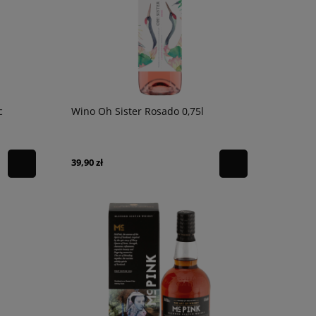
c
Wino Oh Sister Rosado 0,75l
39,90 zł