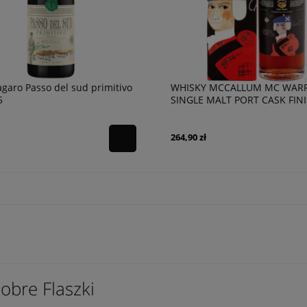
garo Passo del sud primitivo
WHISKY MCCALLUM MC WAR
5
SINGLE MALT PORT CASK FIN
43,5% 0,7L
264,90 zł
obre Flaszki