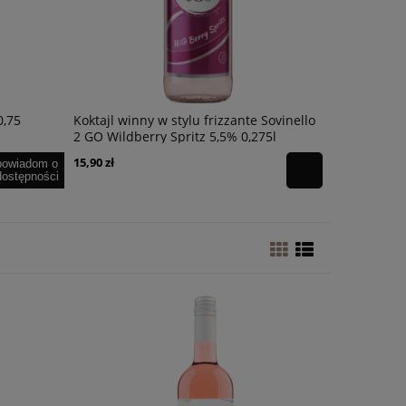
0,75
Koktajl winny w stylu frizzante Sovinello
Koktajl win
2 GO Wildberry Spritz 5,5% 0,275l
2 GO Hugo 
15,90 zł
15,90 zł
powiadom o
dostępności