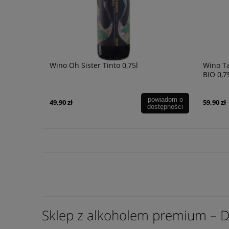
Wino Oh Sister Tinto 0,75l
Wino Ta
BIO 0,7
powiadom o
49,90 zł
59,90 zł
dostępności
Sklep z alkoholem premium – D