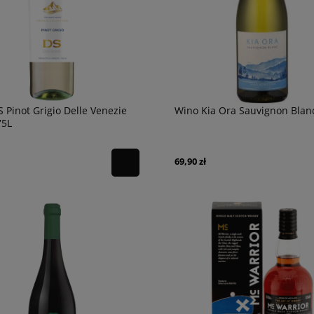
 Pinot Grigio Delle Venezie
Wino Kia Ora Sauvignon Blan
75L
69,90 zł