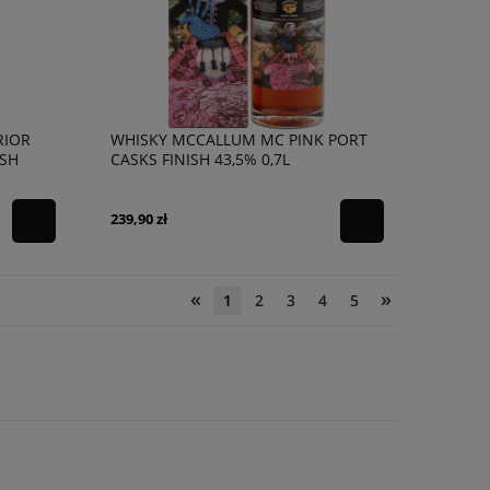
RIOR
WHISKY MCCALLUM MC PINK PORT
ISH
CASKS FINISH 43,5% 0,7L
239,90 zł
«
»
1
2
3
4
5