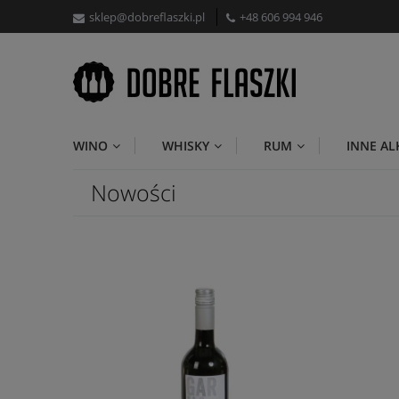
sklep@dobreflaszki.pl
+48 606 994 946
WINO
WHISKY
RUM
INNE A
Nowości