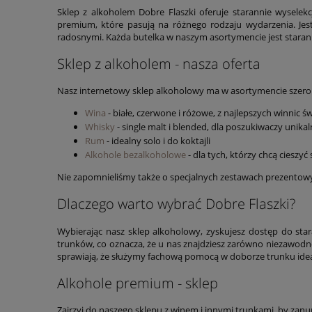
Sklep z alkoholem Dobre Flaszki oferuje starannie wysele
premium, które pasują na różnego rodzaju wydarzenia. Je
radosnymi. Każda butelka w naszym asortymencie jest stara
Sklep z alkoholem - nasza oferta
Nasz internetowy sklep alkoholowy ma w asortymencie szeroką
Wina
- białe, czerwone i różowe, z najlepszych winnic św
Whisky
- single malt i blended, dla poszukiwaczy unik
Rum
- idealny solo i do koktajli
Alkohole bezalkoholowe
- dla tych, którzy chcą cieszy
Nie zapomnieliśmy także o specjalnych zestawach prezentowyc
Dlaczego warto wybrać Dobre Flaszki?
Wybierając nasz sklep alkoholowy, zyskujesz dostęp do sta
trunków, co oznacza, że u nas znajdziesz zarówno niezawodn
sprawiają, że służymy fachową pomocą w doborze trunku idea
Alkohole premium - sklep
Zajrzyj do naszego sklepu z winem i innymi trunkami, by zan