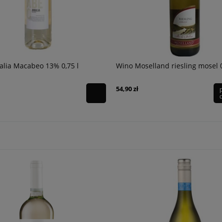
lia Macabeo 13% 0,75 l
Wino Moselland riesling mosel 
54,90 zł