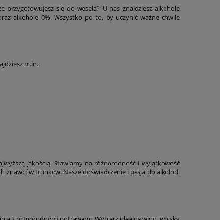
e przygotowujesz się do wesela? U nas znajdziesz alkohole
raz alkohole 0%. Wszystko po to, by uczynić ważne chwile
jdziesz m.in.:
najwyższą jakością. Stawiamy na różnorodność i wyjątkowość
ch znawców trunków. Nasze doświadczenie i pasja do alkoholi
zenia z różnorodnymi potrawami. Wybierz idealne wino, whisky