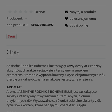
Ocena:
zapytaj o produkt
Producent:
-
poleć znajomemu
Kod produktu:
8414771862897
dodaj opinię
Opis
Absinthe Rodnik's Boheme Blue to wyjątkowy destylat z rodziny
absyntów, charakteryzujący się intensywnym smakiem i
aromatem. Starannie wyprodukowany z wyselekcjonowanych ziół,
oferuje unikalne doznania smakowe i estetyczne wrażenia.
AROMAT:
Aromat ABSINTHE RODNIK'S BOHEME BLUE jest zaskakująco
świeży i intensywny, z wyraźnymi nutami anyżu, piołunu i
przyjemnych ziół. Wyczuwalne są również subtelne akcenty ziół,
cytrusów i korzeni, które nadają mu charakteru i głębi.