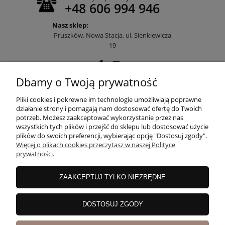
+48 606 994 946
Nasz sklep:
Pruszków, Nowa Stacja, ul. Sienkiewicza
19
Dbamy o Twoją prywatność
POMOC
Pliki cookies i pokrewne im technologie umożliwiają poprawne
działanie strony i pomagają nam dostosować ofertę do Twoich
potrzeb. Możesz zaakceptować wykorzystanie przez nas
wszystkich tych plików i przejść do sklepu lub dostosować użycie
MOJE KONTO
plików do swoich preferencji, wybierając opcję "Dostosuj zgody".
Więcej o plikach cookies przeczytasz w naszej Polityce
prywatności.
PŁATNOŚCI I DOSTAWA
ZAAKCEPTUJ TYLKO NIEZBĘDNE
INFORMACJE
DOSTOSUJ ZGODY