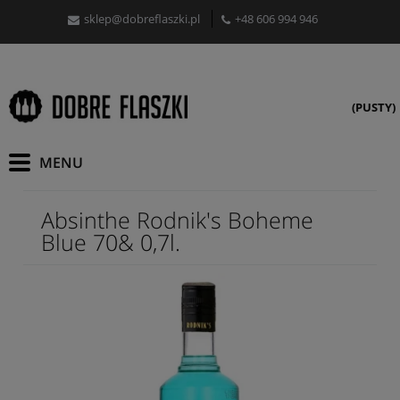
sklep@dobreflaszki.pl
+48 606 994 946
(PUSTY)
Absinthe Rodnik's Boheme
Blue 70& 0,7l.