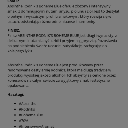
SMAK:
Absinthe Rodnik's Boheme Blue oferuje złożony i intensywny
smak, z dominującymi nutami anyżu, piołunu i ziół. Jest to destylat
o pełnym i wyrazistym profilu smakowym, który rozwija się w
ustach, odsłaniając różnorodne niuanse i harmonię.
FINISZ:
Finisz ABSINTHE RODNIK'S BOHEME BLUE jest długi i wyrazisty, z
delikatnymi nutami anyżu, ziół i przyjemną goryczką. Pozostawia
na podniebieniu świeże uczucie i satysfakcję, zachęcając do
kolejnego łyku.
Absinthe Rodnik's Boheme Blue jest produkowany przez
renomowaną destylarnię Rodnik's, która ma długą tradycję w
produkcji wysokiej jakości alkoholi. Ich absynty są cenione przez
koneserów na całym świecie za wyjątkowy smak i estetyczne
opakowania.
Hasztagi:
#Absinthe
#Rodniks
#BohemeBlue
#70%
#IntensywnyAromat